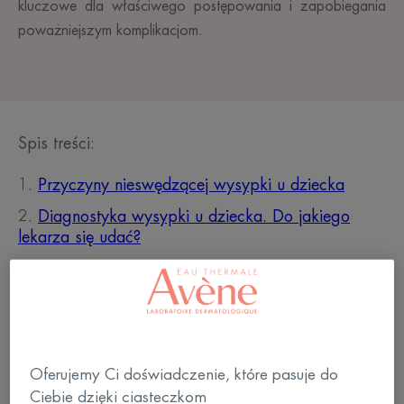
kluczowe dla właściwego postępowania i zapobiegania
poważniejszym komplikacjom.
Spis treści:
Przyczyny nieswędzącej wysypki u dziecka
Diagnostyka wysypki u dziecka. Do jakiego
lekarza się udać?
Jak pielęgnować skórę dziecka z wysypką?
Oferujemy Ci doświadczenie, które pasuje do
Ciebie dzięki ciasteczkom