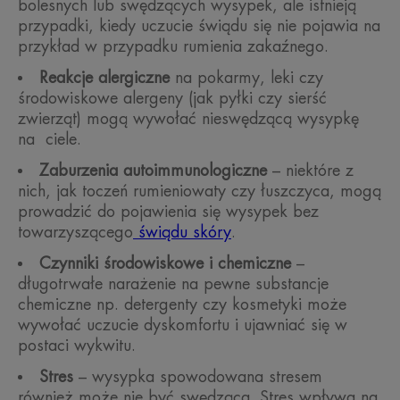
bolesnych lub swędzących wysypek, ale istnieją
przypadki, kiedy uczucie świądu się nie pojawia na
przykład w przypadku rumienia zakaźnego.
Reakcje alergiczne
na pokarmy, leki czy
środowiskowe alergeny (jak pyłki czy sierść
zwierząt) mogą wywołać nieswędzącą wysypkę
na ciele.
Zaburzenia autoimmunologiczne
– niektóre z
nich, jak toczeń rumieniowaty czy łuszczyca, mogą
prowadzić do pojawienia się wysypek bez
towarzyszącego
świądu skóry
.
Czynniki środowiskowe i chemiczne
–
długotrwałe narażenie na pewne substancje
chemiczne np. detergenty czy kosmetyki może
wywołać uczucie dyskomfortu i ujawniać się w
postaci wykwitu.
Stres
– wysypka spowodowana stresem
również może nie być swędząca. Stres wpływa na