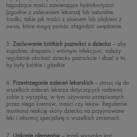
łagodzące maści zawierające hydrokortyzon
(zgodnie z zaleceniem lekarza) lub naturalne
środki, takie jak maści z aloesem lub olejkiem z
owsa, które mogą pomóc złagodzić swędzenie.
Zachowanie krótkich paznokci u dziecka
– aby
zapobiec drapaniu i wtórnym infekcjom, należy
regularnie obcinać dziecku paznokcie i dbać o to,
by były krótkie i gładkie.
Przestrzeganie zaleceń lekarskich
– stosuj się do
wszelkich zaleceń lekarza dotyczących radzenia
sobie z wysypką, w tym używania przepisanych
przez niego kremów, maści czy leków. Regularnie
monitoruj reakcję skóry dziecka na przyjmowane
leki i informuj specjalistę o wszelkich zmianach.
Unikanie alergenów
– jeżeli wysypka jest