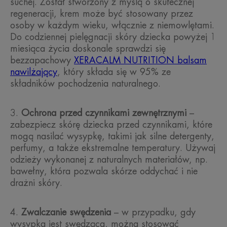
suchej. Został stworzony z myślą o skutecznej
regeneracji, krem może być stosowany przez
osoby w każdym wieku, włącznie z niemowlętami.
Do codziennej pielęgnacji skóry dziecka powyżej 1
miesiąca życia doskonale sprawdzi się
bezzapachowy
XERACALM NUTRITION balsam
nawilżający
, który składa się w 95% ze
składników pochodzenia naturalnego.
Ochrona przed czynnikami zewnętrznymi
–
zabezpiecz skórę dziecka przed czynnikami, które
mogą nasilać wysypkę, takimi jak silne detergenty,
perfumy, a także ekstremalne temperatury. Używaj
odzieży wykonanej z naturalnych materiałów, np.
bawełny, która pozwala skórze oddychać i nie
drażni skóry.
Zwalczanie swędzenia
– w przypadku, gdy
wysypka jest swędząca, można stosować