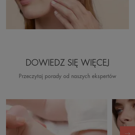
DOWIEDZ SIĘ WIĘCEJ
Przeczytaj porady od naszych ekspertów
Odkryj
Odkryj
Skóra
Nadmier
Twojego
rogowace
dziecka
skóry