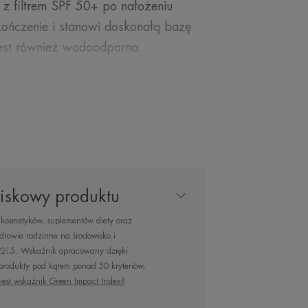
z filtrem SPF 50+ po nałożeniu
ończenie i stanowi doskonałą bazę
jest również wodoodporna.
ASZEGO EKSPERTA
iskowy produktu
kosmetyków, suplementów diety oraz
oka ochrona
rowie rodzinne na środowisko i
zna do suchej,
2215. Wskaźnik opracowany dzięki
 produkty pod kątem ponad 50 kryteriów,
kóry twarzy.
jest wskaźnik Green Impact Index?