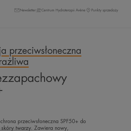
Newsletter
Centrum Hydroterapii Avène
Punkty sprzedaży
ja przeciwsłoneczna
rażliwa
ezzapachowy
+
chrona przeciwsłoneczna SPF50+ do
j skóry twarzy. Zawiera nowy,