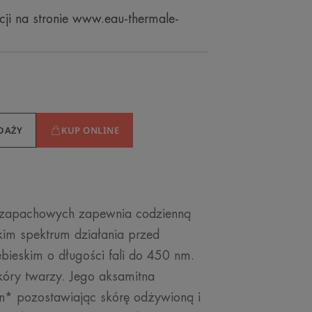
cji na stronie www.eau-thermale-
DAŻY
KUP ONLINE
i zapachowych zapewnia codzienną
kim spektrum działania przed
bieskim o długości fali do 450 nm.
skóry twarzy. Jego aksamitna
in* pozostawiając skórę odżywioną i