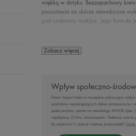
miękką w dotyku. Bezzapachowy krem 
pozostawia na skórze niewidoczne wyk
pod codzienny makijaż. Jego formuła 
Zobacz więcej
KILKA SŁÓW OD N
Wpływ społeczno-środow
Green Impact Index to narzędzie pokazujące wpływ 
Bardzo wys
produktów wspomagających dobre samopoczucie i zd
przeciwsłonec
społeczeństwo, oparte na metodologii AFNOR Spec 
współpracy 22 firm, stowarzyszeń i federacji ocenia
wrażliwej s
by zapewnić Ci jeszcze większą przejrzystość!
Czym 