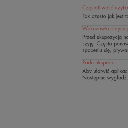
Częstotliwość użyt
Tak często jak jest 
Wskazówki dotyczą
Przed ekspozycją na
szyję. Często pona
spoceniu się, pływan
Rada eksperta
Aby ułatwić aplikac
Następnie wygładź.