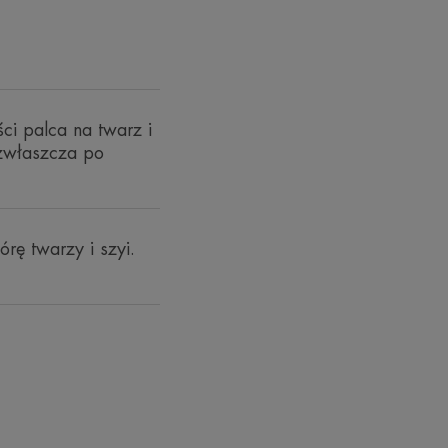
ch przez Observatoire Océanologique de Banyuls-sur-
ci palca na twarz i
 zwłaszcza po
rę twarzy i szyi.