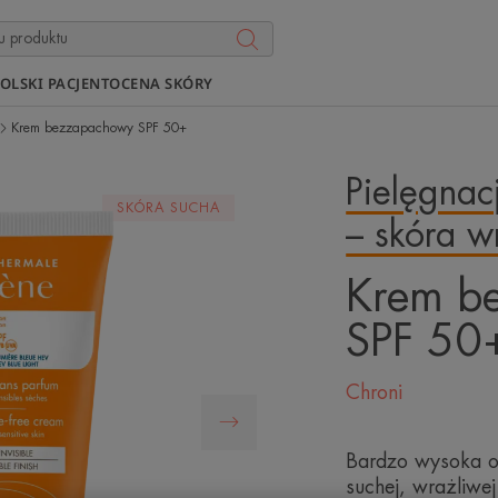
OLSKI PACJENT
OCENA SKÓRY
Krem bezzapachowy SPF 50+
Pielęgnac
SKÓRA SUCHA
– skóra w
Krem b
SPF 50
Chroni
Bardzo wysoka o
suchej, wrażliwe