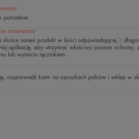
badanych.
**Badania przeprowadzone na reprezentatywnych gatunka
kowania
Mer
to potrzebne
ce stosowania
 słońce nanieś produkt w ilości odpowiadającej 1 długoś
wiaj aplikację, aby utrzymać właściwy poziom ochrony,
iu lub wytarciu ręcznikiem.
ję, rozprowadź krem na opuszkach palców i wklep w skó