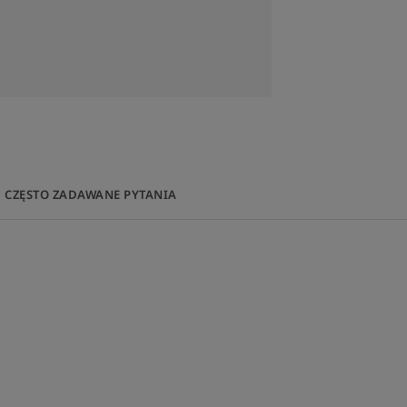
ostabilne filtry UVB-UVA-HEV
romieni słonecznych.
aga chronić komórki przed
CZĘSTO ZADAWANE PYTANIA
OWYCH: nadaje się do skóry
ę przed szkodliwym działaniem
ływania.
EJ WARSTWY: zapewnia cerze
ę każdego dnia. Stosuj jako krem na
ia (HI), pojedyncza aplikacja przeprowadzona na 22