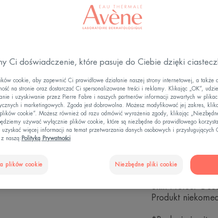
opatentowany fil
optymalną ochron
y Ci doświadczenie, które pasuje do Ciebie dzięki ciastec
Filtr
Prze
przeciwsłoneczny
ów cookie, aby zapewnić Ci prawidłowe działanie naszej strony internetowej, a także 
ość na stronie oraz dostarczać Ci spersonalizowane treści i reklamy. Klikając „OK”, udzi
ie i uzyskiwanie przez Pierre Fabre i naszych partnerów informacji zawartych w plikac
tycznych i marketingowych. Zgoda jest dobrowolna. Możesz modyfikować jej zakres, klik
Ultraszerokie sp
 plików cookie”. Możesz również od razu odmówić wyrażenia zgody, klikając „Niezbędne
Opatentowany filt
ędziemy używać wyłącznie plików cookie, które są niezbędne do prawidłowego korzysta
Fabre, który poz
 uzyskać więcej informacji na temat przetwarzania danych osobowych i przysługujących 
 z naszą:
Polityką Prywatności
przed światłem n
100% fotostabil
a plików cookie
Niezbędne pliki cookie
Odporność na w
Skin Protect Oc
Produkt niekome