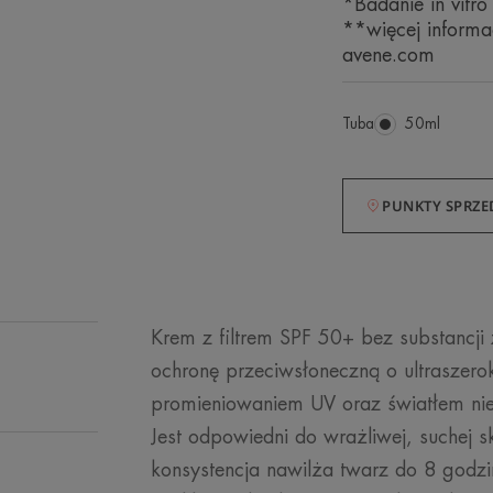
*Badanie in vitro
**więcej informa
avene.com
Tuba
Tuba
50ml
PUNKTY SPRZE
Krem z filtrem SPF 50+ bez substancj
ochronę przeciwsłoneczną o ultraszero
promieniowaniem UV oraz światłem nie
Jest odpowiedni do wrażliwej, suchej 
konsystencja nawilża twarz do 8 godz