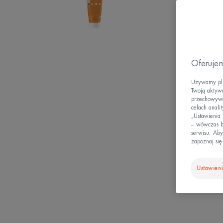
Oferujem
Używamy plik
Twoją aktywn
przechowywan
celach anali
„Ustawienia
– wówczas b
serwisu. Aby
zapoznaj się
Ustawieni