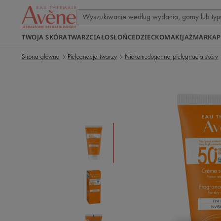
TWOJA SKÓRA
TWARZ
CIAŁO
SŁOŃCE
DZIECKO
MAKIJAŻ
MARKA
P
Strona główna
Pielęgnacja twarzy
Niekomedogenna pielęgnacja skóry