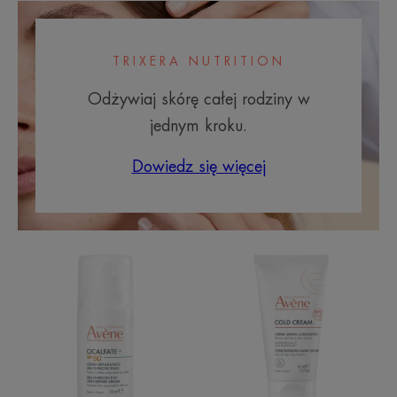
TRIXERA NUTRITION
Odżywiaj skórę całej rodziny w
jednym kroku.
Dowiedz się więcej
Multiochronny
Skoncentrowan
krem
krem
regenerujący
do
SPF50+
rąk