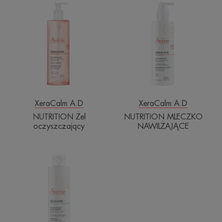
NUTRITION
NUTRITION
Żel
MLECZKO
oczyszczający
NAWILŻAJĄC
XeraCalm A.D
XeraCalm A.D
NUTRITION Żel
NUTRITION MLECZKO
oczyszczający
NAWILŻAJĄCE
Oczyszczający
żel
do
mycia