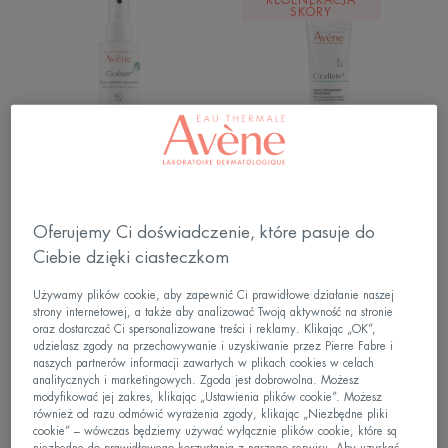
REGENERACJA
Spray
Regenerujący
SKÓRY
Regenerujący
krem
ochronny
Cicalfate
Cicalfate
Osuszający Spray
CICALFATE+ Regenerujący
Oferujemy Ci doświadczenie, które pasuje do
Regenerujący
krem ochronny
Ciebie dzięki ciasteczkom
regenerujący
Krem
Używamy plików cookie, aby zapewnić Ci prawidłowe działanie naszej
strony internetowej, a także aby analizować Twoją aktywność na stronie
krem
40MLT
oraz dostarczać Ci spersonalizowane treści i reklamy. Klikając „OK”,
do
udzielasz zgody na przechowywanie i uzyskiwanie przez Pierre Fabre i
RĄK
naszych partnerów informacji zawartych w plikach cookies w celach
analitycznych i marketingowych. Zgoda jest dobrowolna. Możesz
–
modyfikować jej zakres, klikając „Ustawienia plików cookie”. Możesz
efekt
również od razu odmówić wyrażenia zgody, klikając „Niezbędne pliki
bariery
cookie” – wówczas będziemy używać wyłącznie plików cookie, które są