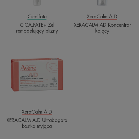
Cicalfate
XeraCalm A.D
CICALFATE+ Żel
XERACALM AD Koncentrat
remodelujący blizny
kojący
XERACALM
A.D
Ultrabogata
kostka
myjąca
XeraCalm A.D
XERACALM A.D Ultrabogata
kostka myjąca