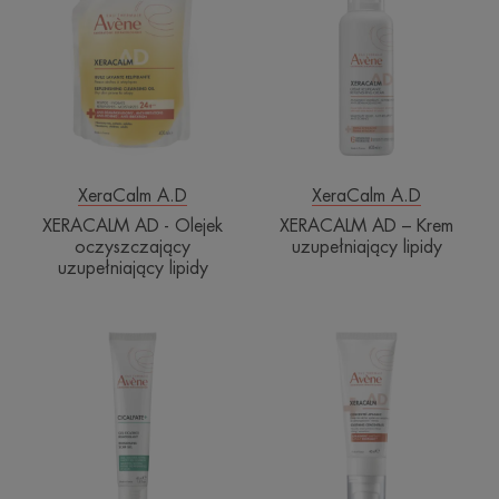
-
–
Olejek
Krem
oczyszczający
uzupełniający
uzupełniający
lipidy
lipidy
XeraCalm A.D
XeraCalm A.D
XERACALM AD - Olejek
XERACALM AD – Krem
oczyszczający
uzupełniający lipidy
uzupełniający lipidy
CICALFATE+
XERACALM
Żel
AD
remodelujący
Koncentrat
blizny
kojący