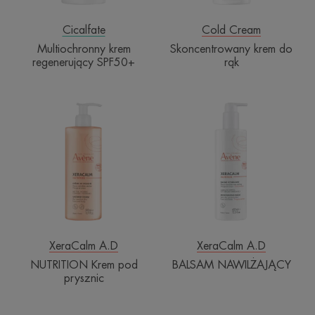
Cicalfate
Cold Cream
Multiochronny krem
Skoncentrowany krem do
regenerujący SPF50+
rąk
NUTRITION
BALSAM
Krem
NAWILŻAJĄC
pod
prysznic
XeraCalm A.D
XeraCalm A.D
NUTRITION Krem pod
BALSAM NAWILŻAJĄCY
prysznic