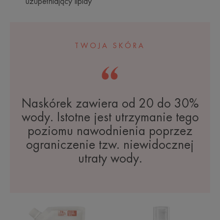
uzupełniający lipidy
TWOJA SKÓRA
Naskórek zawiera od 20 do 30%
wody. Istotne jest utrzymanie tego
poziomu nawodnienia poprzez
ograniczenie tzw. niewidocznej
utraty wody.
XERACALM
XERACALM
AD
AD