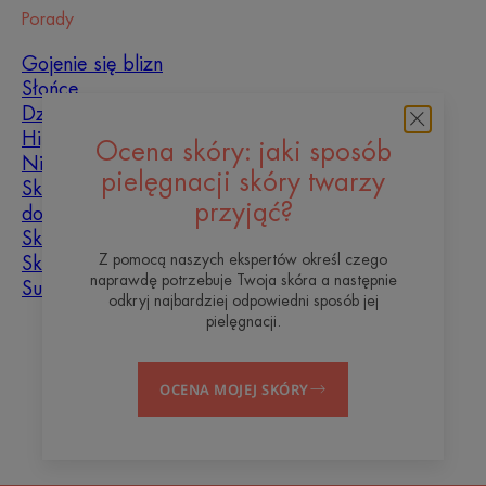
Porady
Gojenie się blizn
Słońce
Dziecko
Hiperkeratoza
Ocena skóry: jaki sposób
Niedoskonałości skóry
pielęgnacji skóry twarzy
Skóra tłusta, skłonna
przyjąć?
do niedoskonałości
Skóra mieszana
Z pomocą naszych ekspertów określ czego
Skóra sucha
naprawdę potrzebuje Twoja skóra a następnie
Suchość i odwodnienie
odkryj najbardziej odpowiedni sposób jej
pielęgnacji.
O nas
OCENA MOJEJ SKÓRY
Blog
Kontakt
Często zadawane pytania