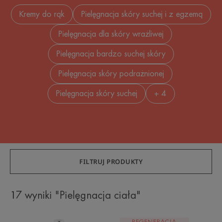
Kremy do rąk
Pielęgnacja skóry suchej i z egzemą
Pielęgnacja dla skóry wrażliwej
Pielęgnacja bardzo suchej skóry
Pielęgnacja skóry podrażnionej
Pielęgnacja skóry suchej
+ 4
FILTRUJ PRODUKTY
17 wyniki "Pielęgnacja ciała"
Osuszający
CICALFATE+