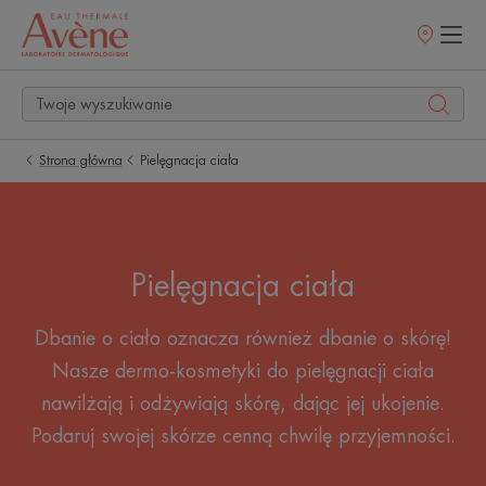
Punkty
sprzedaży
Strona główna
Pielęgnacja ciała
Pielęgnacja ciała
Dbanie o ciało oznacza również dbanie o skórę!
Nasze dermo-kosmetyki do pielęgnacji ciała
nawilżają i odżywiają skórę, dając jej ukojenie.
Podaruj swojej skórze cenną chwilę przyjemności.