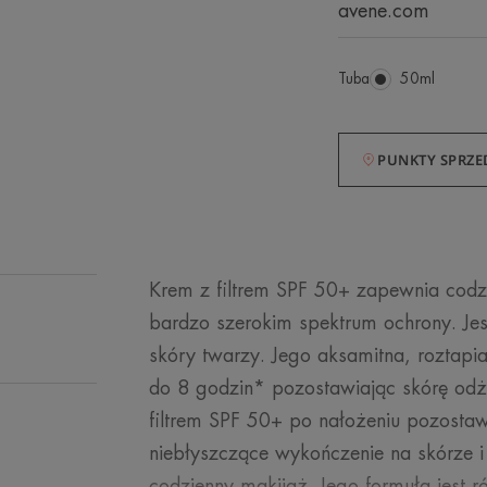
avene.com
Tuba
Tuba
50ml
PUNKTY SPRZE
Krem z filtrem SPF 50+ zapewnia codz
bardzo szerokim spektrum ochrony. Jes
skóry twarzy. Jego aksamitna, roztapia
do 8 godzin* pozostawiając skórę odż
filtrem SPF 50+ po nałożeniu pozosta
niebłyszczące wykończenie na skórze 
codzienny makijaż. Jego formuła jest