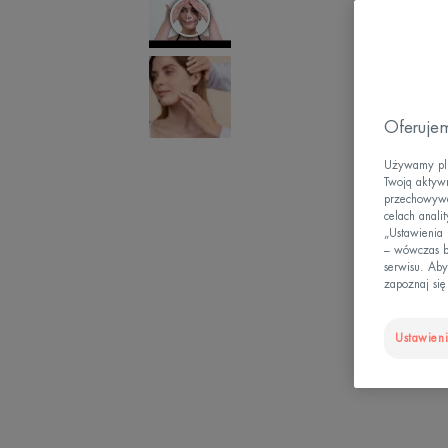
Oferujem
Używamy plik
Twoją aktywn
przechowywan
celach anali
„Ustawienia
– wówczas b
serwisu. Aby
zapoznaj się
Ustawieni