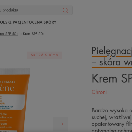
OLSKI PACJENT
OCENA SKÓRY
zna SPF 50+
Krem SPF 50+
Pielęgnac
SKÓRA SUCHA
– skóra w
Krem S
Chroni
Bardzo wysoka o
suchej, wrażliwe
opatentowany fil
optymalną ochron