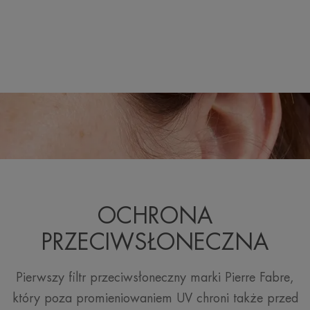
Aksamitna konsystenc
natychmiastowe uczuc
Zapach zawartości
Z zapachem
* Badanie biometrologiczne, kinetyka wskaźnika nawilżen
badanych.
**Badania przeprowadzone na reprezentatywnych gatunka
Mer
OCHRONA
PRZECIWSŁONECZNA
Pierwszy filtr przeciwsłoneczny marki Pierre Fabre,
który poza promieniowaniem UV chroni także przed