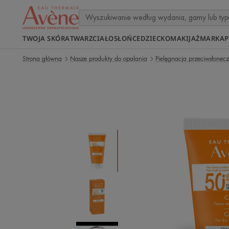
TWOJA SKÓRA
TWARZ
CIAŁO
SŁOŃCE
DZIECKO
MAKIJAŻ
MARKA
P
Strona główna
Nasze produkty do opalania
Pielęgnacja przeciwsłonec