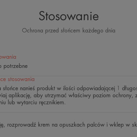
rozsądnym i etycznym podejściem mark
Stosowanie
Ochrona przed słońcem każdego dnia
KILKA SŁÓW OD N
kowania
to potrzebne
ce stosowania
Bardzo wys
 słońce nanieś produkt w ilości odpowiadającej 1 długoś
przeciwsłonec
wiaj aplikację, aby utrzymać właściwy poziom ochrony,
iu lub wytarciu ręcznikiem.
wrażliwej s
ję, rozprowadź krem na opuszkach palców i wklep w skó