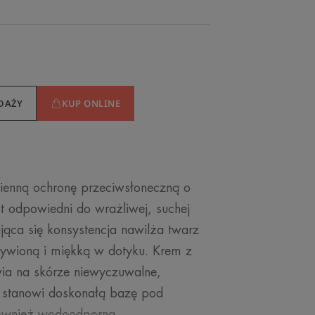
DAŻY
KUP ONLINE
ienną ochronę przeciwsłoneczną o
t odpowiedni do wrażliwej, suchej
jąca się konsystencja nawilża twarz
ywioną i miękką w dotyku. Krem z
wia na skórze niewyczuwalne,
i stanowi doskonałą bazę pod
 również wodoodporna.