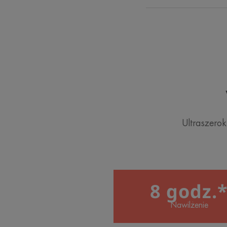
Ultraszero
8 godz.
Nawilżenie