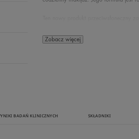
Ten nowy produkt przeciwsłoneczny zaw
przeciwsłoneczny o ultraszerokim spekt
promieniowaniem UV i oraz światłem ni
Zobacz więcej
Wysoce bezpieczny system filtrów, któ
ochrony różnorodności biologicznej mó
doświadczalnych dowiodły między innym
trzech gatunków kluczowych dla morski
koralowców, fitoplanktonu i zooplankt
Nowa, ekologicznie zaprojektowana but
YNIKI BADAŃ KLINICZNYCH
SKŁADNIKI
się do recyklingu i jest wykonana w 6
recyklingu (z wyjątkiem nakrętki), dzię