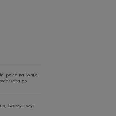
i Pierre Fabre Dermo-Cosmetics.
ASZEGO EKSPERTA
oka ochrona
ci palca na twarz i
zna do suchej,
 zwłaszcza po
kóry twarzy.
rę twarzy i szyi.