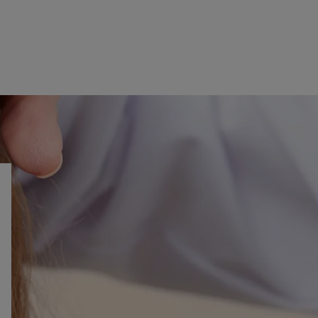
ja dająca skórze
ie komfortu.
ia (HI), pojedyńcza aplikacja przeprowadzona na 22
ch przez Observatoire Océanologique de Banyuls-sur-