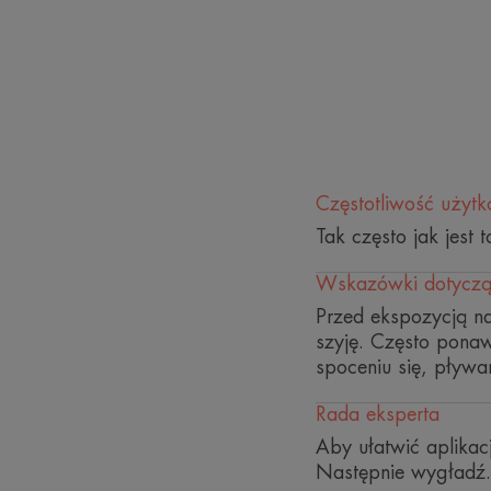
Częstotliwość użyt
Tak często jak jest 
Wskazówki dotyczą
Przed ekspozycją na
szyję. Często pona
spoceniu się, pływan
Rada eksperta
Aby ułatwić aplikac
Następnie wygładź.