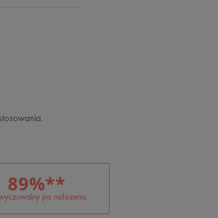
ostabilne filtry UVB-UVA-HEV
romieni słonecznych.
aga chronić komórki przed
h
ę przed szkodliwym działaniem
ływania.
EJ WARSTWY: zapewnia cerze
stosowania.
ę każdego dnia. Stosuj jako krem na
89%**
wyczuwalny po nałożeniu