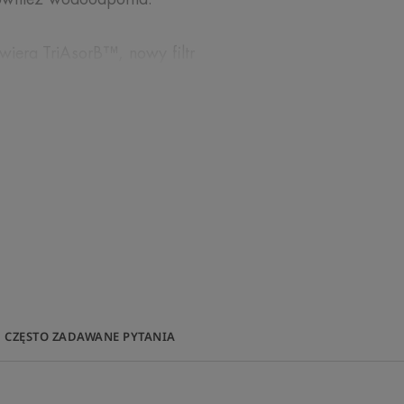
iera TriAsorB™, nowy filtr
rum działania, który chroni przed
ebieskim o długości fali do 450 nm.
ry przyczynia się również do większej
rz. Liczne testy w warunkach
i, że nie jest on toksyczny dla
ej różnorodności biologicznej:
onu**.
elka zawiera mniej plastiku, nadaje
CZĘSTO ZADAWANE PYTANIA
4% z plastiku pochodzącego z
ki czemu jest w pełni zgodna z