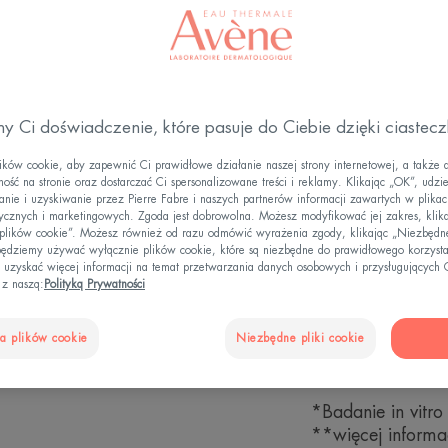
Filtr
Prze
przeciwsłoneczny
y Ci doświadczenie, które pasuje do Ciebie dzięki ciastec
ów cookie, aby zapewnić Ci prawidłowe działanie naszej strony internetowej, a także 
Ochrona: ultrasz
ość na stronie oraz dostarczać Ci spersonalizowane treści i reklamy. Klikając „OK”, udzi
ie i uzyskiwanie przez Pierre Fabre i naszych partnerów informacji zawartych w plikac
Opatentowany filt
tycznych i marketingowych. Zgoda jest dobrowolna. Możesz modyfikować jej zakres, klik
Fabre, który poz
 plików cookie”. Możesz również od razu odmówić wyrażenia zgody, klikając „Niezbędne
przed światłem n
ędziemy używać wyłącznie plików cookie, które są niezbędne do prawidłowego korzysta
 uzyskać więcej informacji na temat przetwarzania danych osobowych i przysługujących 
 z naszą:
Polityką Prywatności
100% fotostabil
Odporność na w
a plików cookie
Niezbędne pliki cookie
Skin Protect Oc
Produkt niekome
*Badanie in vitro
**więcej informa