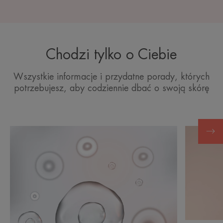
Chodzi tylko o Ciebie
Wszystkie informacje i przydatne porady, których
potrzebujesz, aby codziennie dbać o swoją skórę
Poznaj
Poznaj
Zrozumienie
Zapobieg
procesu
starzeniu
starzenia
się
się
skóry
skóry