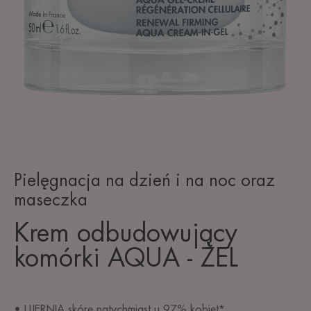
Pielęgnacja na dzień i na noc oraz
maseczka
Krem odbudowujący
komórki AQUA - ŻEL
• UJĘRNIA skórę natychmiast u 97% kobiet*