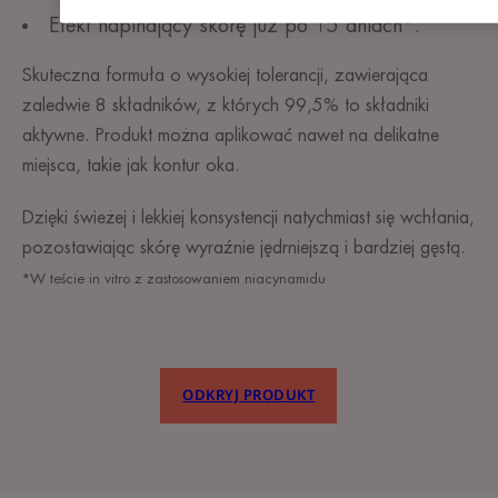
Efekt napinający skórę już po 15 dniach*.
Skuteczna formuła o wysokiej tolerancji, zawierająca
zaledwie 8 składników, z których 99,5% to składniki
aktywne. Produkt można aplikować nawet na delikatne
miejsca, takie jak kontur oka.
Dzięki świeżej i lekkiej konsystencji natychmiast się wchłania,
pozostawiając skórę wyraźnie jędrniejszą i bardziej gęstą.
*W teście in vitro z zastosowaniem niacynamidu
ODKRYJ PRODUKT