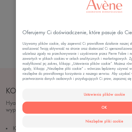
HYALURON ACTIV B3
Oferujemy Ci doświadczenie, które pasuje do Cie
Używamy plików cookie, aby zapewnić Ci prawidłowe działanie naszej str
analizować Twoją aktywność na stronie oraz dostarczać Ci spersonalizowan
udzielasz zgody na przechowywanie i uzyskiwanie przez Pierre Fabre i n
zawartych w plikach cookies w celach analitycznych i marketingowych. 
modyfikować jej zakres, klikając „Ustawienia plików cookie”. Możesz r
zgody, klikając „Niezbędne pliki cookie” – wówczas będziemy używać wy
niezbędne do prawidłowego korzystania z naszego serwisu. Aby uzyskać w
przetwarzania danych osobowych i przysługujących Ci praw, zapoznaj się
KONCENTRAT WYPEŁNIAJĄCY
Ustawienia plików cookie
Hyaluron Activ B3 Skoncentrowane serum
OK
wypełniające
Niezbędne pliki cookie
Kwas hialuronowy i niacynamid