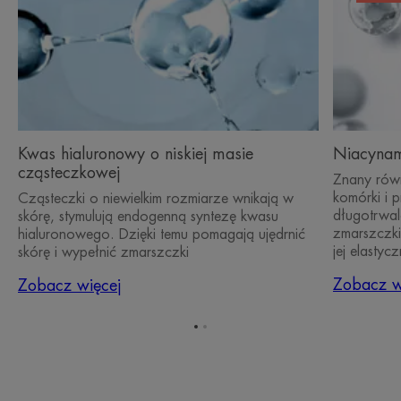
Kwas hialuronowy o niskiej masie
Niacyna
cząsteczkowej
Znany równ
komórki i 
Cząsteczki o niewielkim rozmiarze wnikają w
długotrwal
skórę, stymulują endogenną syntezę kwasu
zmarszczki
hialuronowego. Dzięki temu pomagają ujędrnić
jej elastyc
skórę i wypełnić zmarszczki
Zobacz w
Zobacz więcej
Przejdź
Przejdź
do
do
elementu
elementu
1
2