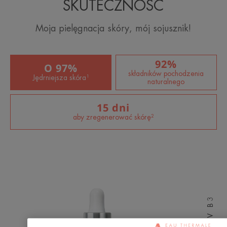
SKUTECZNOŚĆ
Moja pielęgnacja skóry, mój sojusznik!
92%
O 97%
składników pochodzenia
Jędrniejsza skóra¹
naturalnego
15 dni
aby zregenerować skórę²