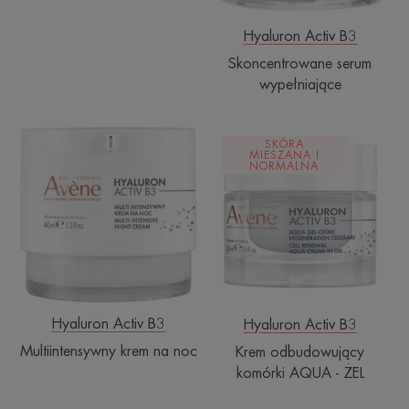
Hyaluron Activ B3
Skoncentrowane serum
wypełniające
Multiintensywny
Krem
SKÓRA
krem
odbudowujący
MIESZANA I
NORMALNA
na
komórki
noc
AQUA
-
ŻEL
Hyaluron Activ B3
Hyaluron Activ B3
Multiintensywny krem na noc
Krem odbudowujący
komórki AQUA - ŻEL