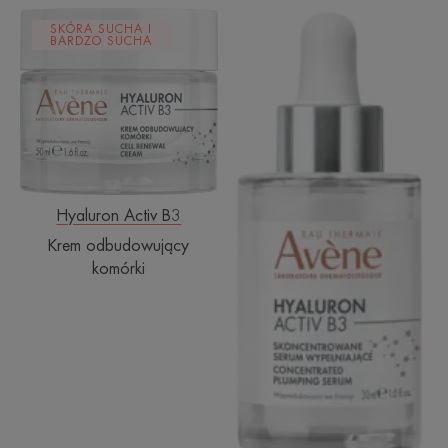
Krem
Skoncentrowan
SKÓRA SUCHA I
odbudowujący
serum
BARDZO SUCHA
komórki
wypełniające
Hyaluron Activ B3
Krem odbudowujący
komórki