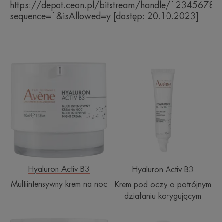
https://depot.ceon.pl/bitstream/handle/12345678
sequence=1&isAllowed=y [dostęp: 20.10.2023]
Multiintensywny
Krem
krem
pod
na
oczy
noc
o
potrójnym
działaniu
korygującym
Hyaluron Activ B3
Hyaluron Activ B3
Multiintensywny krem na noc
Krem pod oczy o potrójnym
działaniu korygującym