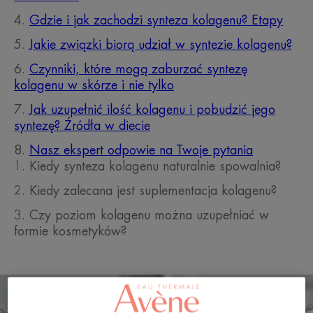
Gdzie i jak zachodzi synteza kolagenu? Etapy
Jakie związki biorą udział w syntezie kolagenu?
Czynniki, które mogą zaburzać syntezę
kolagenu w skórze i nie tylko
Jak uzupełnić ilość kolagenu i pobudzić jego
syntezę? Źródła w diecie
Nasz ekspert odpowie na Twoje pytania
Kiedy synteza kolagenu naturalnie spowalnia?
Kiedy zalecana jest suplementacja kolagenu?
Czy poziom kolagenu można uzupełniać w
formie kosmetyków?