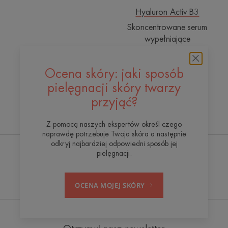
Hyaluron Activ B3
Skoncentrowane serum
wypełniające
Ocena skóry: jaki sposób
pielęgnacji skóry twarzy
przyjąć?
Woda termalna Avène
Z pomocą naszych ekspertów określ czego
naprawdę potrzebuje Twoja skóra a następnie
odkryj najbardziej odpowiedni sposób jej
pielęgnacji.
Centrum Hydroterapii
Na czele innowacji
Avène
OCENA MOJEJ SKÓRY