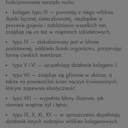
funkcjonowanie narządu ruchu;
kolagen typu III — powstają z niego włókna
tkanki łącznej siateczkowatej, niezbędne w
procesie gojenia i zabliźniania wszelkich ran,
znajduje się on też w mięśniach szkieletowych;
typu IV — zlokalizowany jest w błonie
podstawnej, oddziela tkanki organizmu, przyjmując
formę cienkich membran;
typu V i VI — uzupełniają działanie kolagenu I;
typu VII — znajduje się głównie w skórze, a
także na powierzchni ścian naczyń krwionośnych,
którym zapewnia elastyczność;
typu VIII — wypełnia błony śluzowe, jak
również wnętrze żył i tętnic;
typu IX, X, XI, XII — w uproszczeniu dopełniają
działanie innych rodzajów włókien kolagenowych;