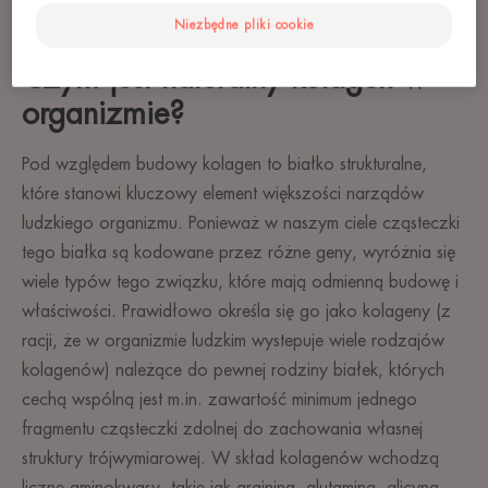
.
Niezbędne pliki cookie
Czym jest naturalny kolagen w
organizmie?
Pod względem budowy kolagen to białko strukturalne,
które stanowi kluczowy element większości narządów
ludzkiego organizmu. Ponieważ w naszym ciele cząsteczki
tego białka są kodowane przez różne geny, wyróżnia się
wiele typów tego związku, które mają odmienną budowę i
właściwości. Prawidłowo określa się go jako kolageny (z
racji, że w organizmie ludzkim wystepuje wiele rodzajów
kolagenów) należące do pewnej rodziny białek, których
cechą wspólną jest m.in. zawartość minimum jednego
fragmentu cząsteczki zdolnej do zachowania własnej
struktury trójwymiarowej. W skład kolagenów wchodzą
liczne aminokwasy, takie jak arginina, glutamina, glicyna,