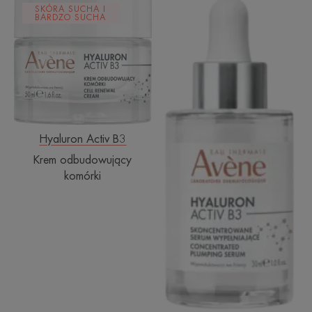
Krem
Skoncentrowan
SKÓRA SUCHA I
odbudowujący
serum
BARDZO SUCHA
komórki
wypełniające
Hyaluron Activ B3
Krem odbudowujący
komórki