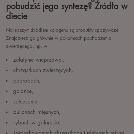
pobudzić jego syntezę? Źródła w
diecie
Najlepszym źródłem kolagenu są produkty spożywcze.
Znajdziesz go głównie w pokarmach pochodzenia
zwierzęcego, np. w:
żelatynie wieprzowej,
chrząstkach zwierzęcych,
podrobach,
golonce,
salcesonie,
bulionach mięsnych,
rybach w galarecie,
sproszkowanych chrząstkach i płetwach rekina.