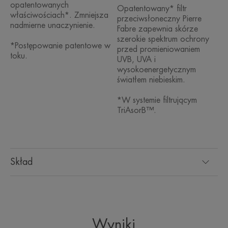
opatentowanych
Opatentowany* filtr
właściwościach*. Zmniejsza
przeciwsłoneczny Pierre
nadmierne unaczynienie.
Fabre zapewnia skórze
szerokie spektrum ochrony
*Postępowanie patentowe w
przed promieniowaniem
toku.
UVB, UVA i
wysokoenergetycznym
światłem niebieskim.
*W systemie filtrującym
TriAsorB™.
Skład
Wyniki