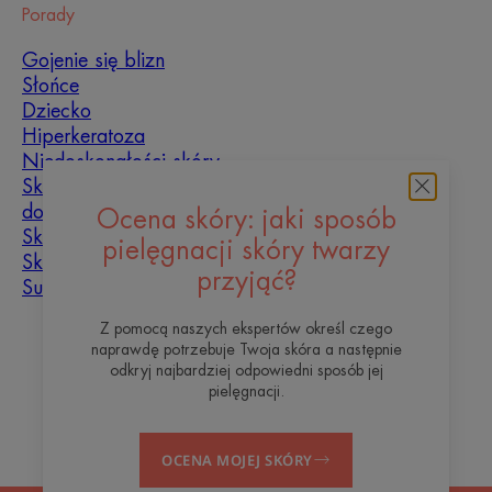
Porady
Gojenie się blizn
Słońce
Dziecko
Hiperkeratoza
Niedoskonałości skóry
Skóra tłusta, skłonna
do niedoskonałości
Ocena skóry: jaki sposób
Skóra mieszana
pielęgnacji skóry twarzy
Skóra sucha
przyjąć?
Suchość i odwodnienie
Z pomocą naszych ekspertów określ czego
O nas
naprawdę potrzebuje Twoja skóra a następnie
odkryj najbardziej odpowiedni sposób jej
Blog
Kontakt
Często zadawane pytania
pielęgnacji.
OCENA MOJEJ SKÓRY