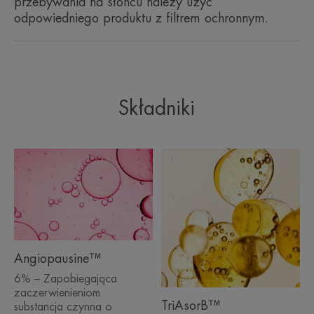
przebywania na słońcu należy użyć
odpowiedniego produktu z filtrem ochronnym.
ŚRODOWISKA
Opakowanie niezawierające materiałów pochodzących z
recyklingu
Składniki
Opakowanie nienadające się do recyklingu
*Nagłe, przejściowe zaczerwienienie (+/- rumień). Badanie kliniczne,
samoocena, 36 osób, 2 aplikacje dziennie. Wyniki po 14 dniach
**Badanie kliniczne, samoocena pod kontrolą dermatologiczną, 36 osób, 2
aplikacje dziennie. Wyniki po 14 dniach
***Ocena wskaźnika nawilżenia, 21 osób.
*Nagłe, przejściowe zaczerwienienie (+/- rumień). Badanie kliniczne,
samoocena pod kontrolą dermatologiczną, 36 osób, 2 aplikacje dziennie.
Wyniki po 14 dniach
****Badanie kliniczne, kwestionariusz jakości życia z trądzikiem różowatym
(ROSAQol), 25 osób, 2 aplikacje dziennie produktów z gamy Rosamed
(koncentratu nawilżająco-ochronnego rano i koncentratu na utrwalone
zaczerwienienia wieczorem) przez 29 dni.
Angiopausine™
6% – Zapobiegająca
zaczerwienieniom
TriAsorB™
substancja czynna o