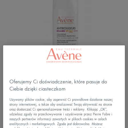
Oferujemy Ci doświadczenie, które pasuje do
Codzienna pielęgnacja, która zapewnia zarówno
Ciebie dzięki ciasteczkom
długotrwałe działanie u źródła zaczerwienienia,
jak i bardzo wysoką ochronę przeciwsłoneczną.
Używamy plików cookie, aby zapewnić Ci prawidłowe działanie naszej
strony internetowej, a także aby analizować Twoją aktywność na stronie
oraz dostarczać Ci spersonalizowane treści i reklamy. Klikając „OK”,
udzielasz zgody na przechowywanie i uzyskiwanie przez Pierre Fabre i
Długotrwałe działanie bezpośrednio na źródło
naszych partnerów informacji zawartych w plikach cookies w celach
zaczerwienienia. Bardzo wysoka ochrona przed
analitycznych i marketingowych. Zgoda jest dobrowolna. Możesz