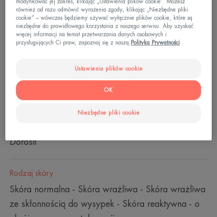
modyfikować jej zakres, klikając „Ustawienia plików cookie”. Możesz
promieniowaniem UV i światłem niebieskim.
również od razu odmówić wyrażenia zgody, klikając „Niezbędne pliki
cookie” – wówczas będziemy używać wyłącznie plików cookie, które są
niezbędne do prawidłowego korzystania z naszego serwisu. Aby uzyskać
Innowacyjny składnik aktywny o opatentowanych
więcej informacji na temat przetwarzania danych osobowych i
właściwościach przeciwdziałających
przysługujących Ci praw, zapoznaj się z naszą:
Polityką Prywatności
zaczerwienieniom: Angiopausine™ 6%,
Bardzo wysoka ochrona przeciwsłoneczna
Ustawienia plików cookie
OK
Butelka z pompką
Butelka
30ml
z
pompką
Niezbędne pliki cookie
Idealny dla
Dorośli
Rodzaj skóry
Skóra normalna - Skóra wrażliwa - Skóra wrażliwa
ze skłonnością do wysypek - Skóra reaktywna - o