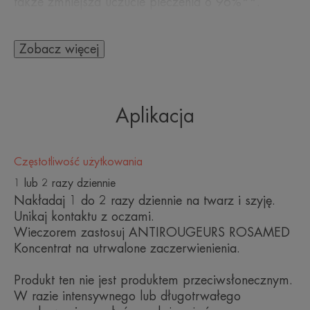
także zmniejsza uczucie pieczenia o 96%**.
Zapewnia skórze 24-godzinne nawilżenie***.
Angiopausine™ o stężeniu 6%, składnik aktywny
Zobacz więcej
opracowany w wyniku ponad 3-letnich badań,
pochodzi z ostropestu plamistego i zmniejsza
widoczność drobnych naczynek skórnych.
Aplikacja
Lekki i nietłusty krem. Preparat bezzapachowy do
skóry wrażliwej i reaktywnej.
Częstotliwość użytkowania
1 lub 2 razy dziennie
Korzyści
Nakładaj 1 do 2 razy dziennie na twarz i szyję.
Unikaj kontaktu z oczami.
• REDUKCJA INTENSYWNOŚCI I
Wieczorem zastosuj ANTIROUGEURS ROSAMED
CZĘSTOTLIWOŚCI WYSTĘPOWANIA
Koncentrat na utrwalone zaczerwienienia.
ZACZERWIENIEŃ*
• ZNACZĄCY WPŁYW STOSOWANIA RUTYNY
Produkt ten nie jest produktem przeciwsłonecznym.
PIELĘGNACYJNEJ ROSAMED NA POPRAWĘ
W razie intensywnego lub długotrwałego
JAKOŚCI ŻYCIA****