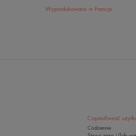
Wyprodukowano w Francja
Częstotliwość użyt
Codziennie
Stosuj rano i/lub 