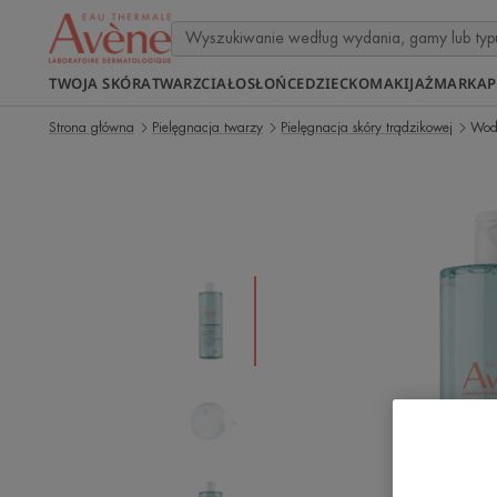
TWOJA SKÓRA
TWARZ
CIAŁO
SŁOŃCE
DZIECKO
MAKIJAŻ
MARKA
P
Strona główna
Pielęgnacja twarzy
Pielęgnacja skóry trądzikowej
Wod