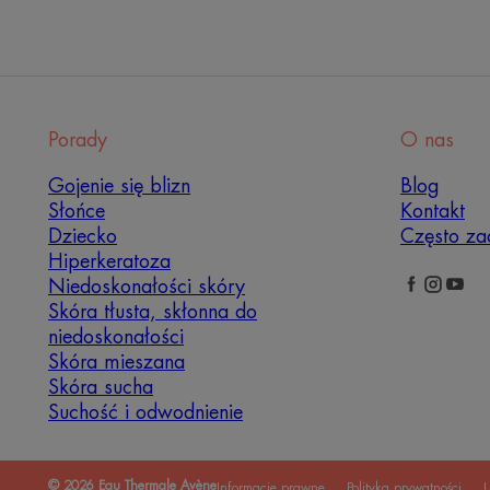
Porady
O nas
Gojenie się blizn
Blog
Słońce
Kontakt
Dziecko
Często za
Hiperkeratoza
Niedoskonałości skóry
Skóra tłusta, skłonna do
niedoskonałości
Skóra mieszana
Skóra sucha
Suchość i odwodnienie
© 2026 Eau Thermale Avène
Informacje prawne
Polityka prywatności
U