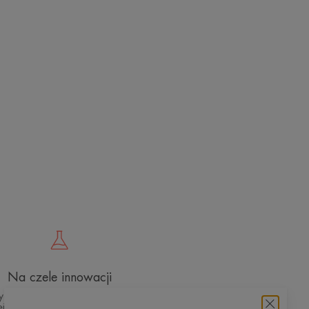
Na czele innowacji
styczna wiedza dermokosmetyczna dla
j i bezpiecznej pielęgnacji skóry przy