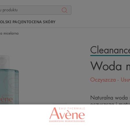
OLSKI PACJENT
OCENA SKÓRY
a micelarna
Cleananc
Woda m
Oczyszcza - Usu
Naturalna woda m
oczyszcza i matuj
trądzikową.
Formuła pochodz