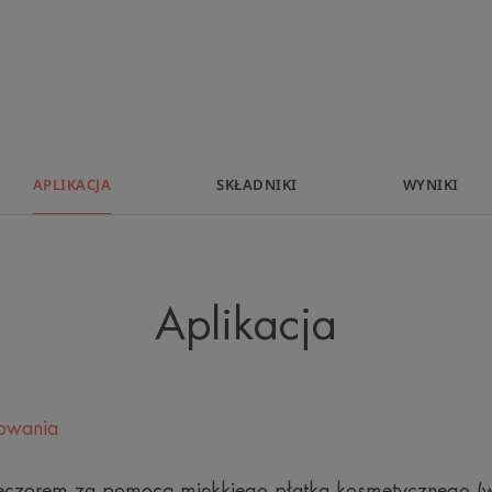
naruszania jej nat
nie wysuszają
podraż
APLIKACJA
SKŁADNIKI
WYNIKI
Zaleta
Aplikacja
Formuła w 99% pochodzenia naturalne
pierwszym wacikiem* oraz drobne cząs
skórę zmatowioną.
kowania
Korzyści
wieczorem za pomocą miękkiego płatka kosmetycznego (w
• USUWA MAKIJAŻ: z twarzy i oczu, 