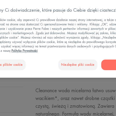
makijaż, nawet 
y Ci doświadczenie, które pasuje do Ciebie dzięki ciastec
i matuje skórę.
ów cookie, aby zapewnić Ci prawidłowe działanie naszej strony internetowej, a także 
Usuwa makijaż, 
ość na stronie oraz dostarczać Ci spersonalizowane treści i reklamy. Klikając „OK”, udzi
ie i uzyskiwanie przez Pierre Fabre i naszych partnerów informacji zawartych w plikac
tycznych i marketingowych. Zgoda jest dobrowolna. Możesz modyfikować jej zakres, klik
 plików cookie”. Możesz również od razu odmówić wyrażenia zgody, klikając „Niezbędne
Butelka
Butelka
400ml
ędziemy używać wyłącznie plików cookie, które są niezbędne do prawidłowego korzysta
 uzyskać więcej informacji na temat przetwarzania danych osobowych i przysługujących 
 z naszą:
Polityką Prywatności
PUNKTY SPRZE
a plików cookie
Niezbędne pliki cookie
Cleanance woda micelarna łatwo usuw
wacikiem*, oraz nawet drobne cząstki
czystą, świeżą i zmatowioną. Zawier
naturalnego. Formuła wody micelarnej