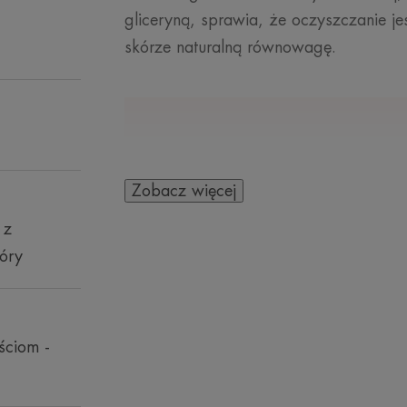
gliceryną, sprawia, że oczyszczanie je
skórze naturalną równowagę.
KILKA SŁÓW OD N
Zobacz więcej
 z
óry
Oczyszczanie 
elementem
ściom -
niedoskonałościa
jest, aby oczys