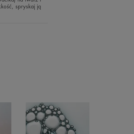
kość, spryskaj ją
ia
utaminowego redukuje nadmiar
RECYKLING