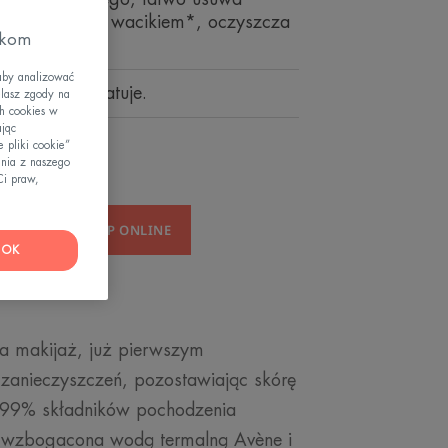
już pierwszym wacikiem*, oczyszcza
zkom
aby analizować
oczyszcza, matuje.
elasz zgody na
h cookies w
ając
 pliki cookie”
nia z naszego
Ci praw,
DAŻY
KUP ONLINE
OK
a makijaż, już pierwszym
 zanieczyszczeń, pozostawiając skórę
a 99% składników pochodzenia
, wzbogacona wodą termalną Avène i