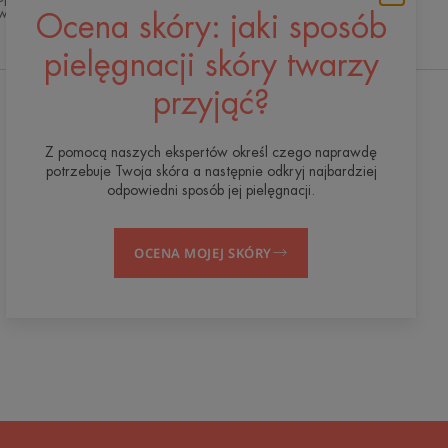
aniu naszych standardów jakości.
Ocena skóry: jaki sposób
pielęgnacji skóry twarzy
przyjąć?
Otrzymuj nasz newsletter
Z pomocą naszych ekspertów określ czego naprawdę
Jesteśmy tu dla Twojej skóry! Wszystkie
potrzebuje Twoja skóra a następnie odkryj najbardziej
wskazówki, jak dbać o skórę na co dzień.
odpowiedni sposób jej pielęgnacji.
ZAPISZ SIĘ DO NEWSLETTERA
OCENA MOJEJ SKÓRY