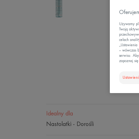
Oferujem
Używamy plik
Twoją aktywn
przechowywan
celach anali
„Ustawienia
– wówczas b
serwisu. Aby
zapoznaj się
Ustawieni
Idealny dla
Nastolatki - Dorośli