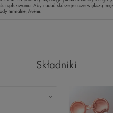
ści spłukiwania. Aby nadać skórze jeszcze większą mięk
• OCZYSZCZA: usuwa zanieczyszczen
ody termalnej Avène.
• MATUJE: dzięki zawartości kwasu gl
sebum
KONSYSTENCJA
Zapach zawartości
Składniki
Świeży i lekki zapach
*Ocena sensoryczna z udziałem 15 przeszkolonych osób.