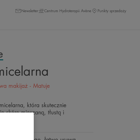
Newsletter
Centrum Hydroterapii Avène
Punkty sprzedaży
e
icelarna
wa makijaż - Matuje
icelarna, która skutecznie
e skórę mieszaną, tłustą i
enia naturalnego, łatwo usuwa