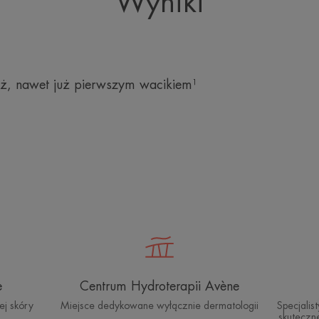
Wyniki
ż, nawet już pierwszym wacikiem¹
e
Centrum Hydroterapii Avène
ej skóry
Miejsce dedykowane wyłącznie dermatologii
Specjali
skuteczne