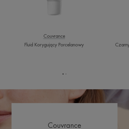
Couvrance
Fluid Korygujący Porcelanowy
Czarny
Przejdź
Przejdź
do
do
elementu
elementu
1
2
Couvrance