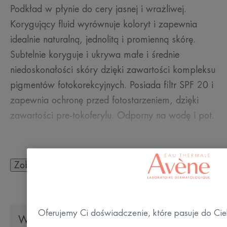
Podkład w płynie do cery jasnej i wrażliwej.
Korygujący fluid wyrównuje koloryt i zapewnia
idealnie naturalną, jednolitą i promienną skórę.
Subtelnie koryguje i ukrywa małe i średnie
niedoskonałości skóry dzięki zawartości kompleksu
pigmentów fotokorekcyjnych. Posiada filtr SPF 20 i
zapewnia ochronę przed fotostarzeniem, dzięki
zawartości pre-tokoferylu. Odporny na wodę i pot.
Zobacz więcej
KILKA SŁÓW OD NASZEGO EKSPERTA
Oferujemy Ci doświadczenie, które pasuje do Cie
Wpływ społeczno-środowiskowy