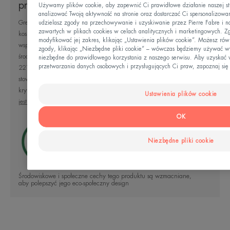
Dopasowane krycie gwarantuje
produktu
Używamy plików cookie, aby zapewnić Ci prawidłowe działanie naszej str
efekt naturalnego, promiennego
analizować Twoją aktywność na stronie oraz dostarczać Ci spersonalizowane
Green Impact Index to narzędzie pokazujące wpływ
udzielasz zgody na przechowywanie i uzyskiwanie przez Pierre Fabre i na
wyglądu skóry przez cały dzień.
zawartych w plikach cookies w celach analitycznych i marketingowych. Z
kosmetyków, suplementów diety oraz produktów
modyfikować jej zakres, klikając „Ustawienia plików cookie”. Możesz r
wspomagających dobre samopoczucie i zdrowie rodzinne na
zgody, klikając „Niezbędne pliki cookie” – wówczas będziemy używać wył
środowisko i społeczeństwo, oparte na metodologii AFNOR Spec
niezbędne do prawidłowego korzystania z naszego serwisu. Aby uzyskać w
przetwarzania danych osobowych i przysługujących Ci praw, zapoznaj się
2215. Wskaźnik opracowany dzięki współpracy 22 firm,
stowarzyszeń i federacji ocenia produkty pod kątem ponad 50
Zaleta
kryteriów, by zapewnić Ci jeszcze większą przejrzystość!
Czym
Ustawienia plików cookie
jest wskaźnik Green Impact Index?
Kompleks ochrony przeciwsłonecznej koryguje
OK
małe i średnie niedoskonałości skóry i wyrównuje
koloryt cery.
Niezbędne pliki cookie
Korzyści
Środowiskowe i społeczne cechy tego produktu są wzmacniane,
• WYRÓWNUJE I UKRYWA małe i średnie
aby polepszyć jego eco-społeczny design
niedoskonałości, zapewniając równomierny i
naturalny wygląd cery.
• ZAPEWNIA mocne utrwalenie i nadaje się nawet