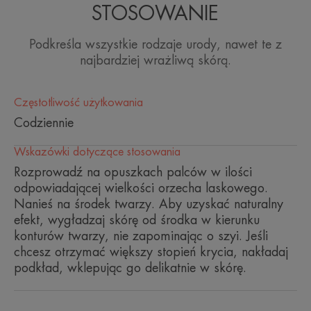
do najbardziej wrażliwej skóry.
STOSOWANIE
• OCHRONA PRZECIWSŁONECZNA dzięki
filtrom przeciwsłonecznym SPF 20, które chronią
Podkreśla wszystkie rodzaje urody, nawet te z
wrażliwą skórę.
najbardziej wrażliwą skórą.
KONSYSTENCJA
Częstotliwość użytkowania
Codziennie
Zalety konsystencji
Wskazówki dotyczące stosowania
Pozbawiona oleju, płynna, łatwa w aplikacji konsystencja
Rozprowadź na opuszkach palców w ilości
zapewniająca naturalną, równomierną i promienną cerę.
odpowiadającej wielkości orzecha laskowego.
Nanieś na środek twarzy. Aby uzyskać naturalny
Zapach zawartości
efekt, wygładzaj skórę od środka w kierunku
Bez zapachu
konturów twarzy, nie zapominając o szyi. Jeśli
chcesz otrzymać większy stopień krycia, nakładaj
podkład, wklepując go delikatnie w skórę.