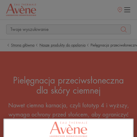
Punkty
sprzedaży
Strona główna
Nasze produkty do opalania
Pielęgnacja przeciwsłoneczn
Pielęgnacja przeciwsłoneczna
dla skóry ciemnej
Nawet ciemna karnacja, czyli fototyp 4 i wyższy,
wymaga ochrony przed słońcem, aby ograniczyć
starzenie się skóry. Wybierz faktor ochrony
przeciwsłonecznej dla ciemnej skóry w zależności