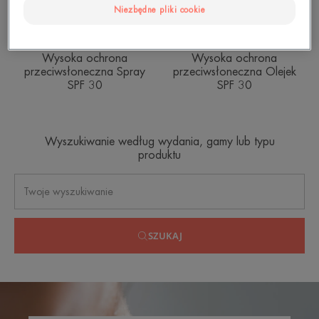
Niezbędne pliki cookie
Pielęgnacja
Pielęgnacja
przeciwsłoneczna – skóra
przeciwsłoneczna – skóra
wrażliwa
wrażliwa
Wysoka ochrona
Wysoka ochrona
przeciwsłoneczna Spray
przeciwsłoneczna Olejek
SPF 30
SPF 30
Wyszukiwanie według wydania, gamy lub typu
produktu
SZUKAJ