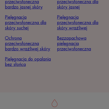
przeciwsłoneczna
przeciwsłoneczna dla
bardzo jasnej skóry
skóry jasnej
Pielęgnacja
Pielęgnacja
przeciwsłoneczna dla
przeciwsłoneczna dla
skóry suchej
skóry wrażliwej
Ochrona
Bezzapachowa
przeciwsłoneczna
pielęgnacja
bardzo wrażliwej skóry
przeciwsłoneczna
Pielęgnacja do opalania
bez słońca