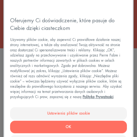
od rodzaju ekspozycji na słońce oraz konsystencję
odpowiednią dla Twojego rodzaju skóry.
Oferujemy Ci doświadczenie, które pasuje do
Ciebie dzięki ciasteczkom
Używamy plików cookie, aby zapewnić Ci prawidłowe działanie naszej
strony internetowej, a także aby analizować Twoją aktywność na stronie
oraz dostarczać Ci spersonalizowane treści i reklamy. Klikając „OK”,
udzielasz zgody na przechowywanie i uzyskiwanie przez Pierre Fabre i
2 wyniki "Pielęgnacja przeciwsłoneczna dla
naszych partnerów informacji zawartych w plikach cookies w celach
skóry ciemnej"
analitycznych i marketingowych. Zgoda jest dobrowolna. Możesz
modyfikować jej zakres, klikając „Ustawienia plików cookie”. Możesz
również od razu odmówić wyrażenia zgody, klikając „Niezbędne pliki
Wysoka
Wysoka
cookie” – wówczas będziemy używać wyłącznie plików cookie, które są
ochrona
ochrona
niezbędne do prawidłowego korzystania z naszego serwisu. Aby uzyskać
przeciwsłoneczna
przeciwsłonec
więcej informacji na temat przetwarzania danych osobowych i
przysługujących Ci praw, zapoznaj się z naszą:
Polityką Prywatności
Spray
Olejek
SPF
SPF
30
30
Ustawienia plików cookie
OK