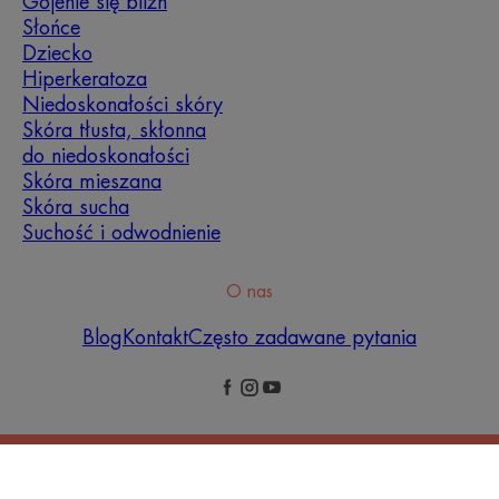
Gojenie się blizn
Słońce
Dziecko
Ocena skóry: jaki sposób
Hiperkeratoza
pielęgnacji skóry twarzy
Niedoskonałości skóry
przyjąć?
Skóra tłusta, skłonna
do niedoskonałości
Z pomocą naszych ekspertów określ czego
Skóra mieszana
naprawdę potrzebuje Twoja skóra a następnie
Skóra sucha
odkryj najbardziej odpowiedni sposób jej
Suchość i odwodnienie
pielęgnacji.
O nas
OCENA MOJEJ SKÓRY
Blog
Kontakt
Często zadawane pytania
Informacje prawne
Polityka prywatności
Ustawienia plików cookie
© 2026 Eau Thermale Avène