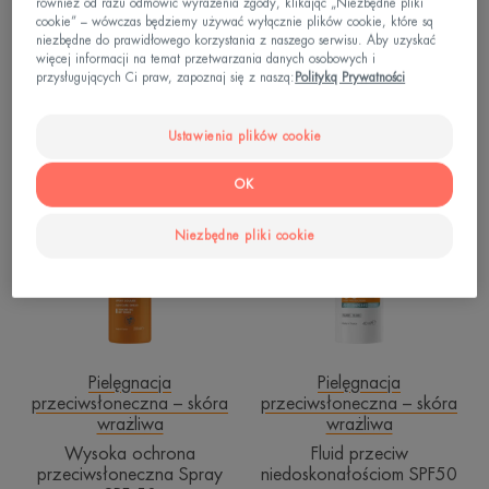
również od razu odmówić wyrażenia zgody, klikając „Niezbędne pliki
przeciwsłoneczna – skóra
przeciwsłoneczna – skóra
cookie” – wówczas będziemy używać wyłącznie plików cookie, które są
nietolerancyjna
wrażliwa
niezbędne do prawidłowego korzystania z naszego serwisu. Aby uzyskać
Wysoka Ochrona
ULTRA STICK SPF50
więcej informacji na temat przetwarzania danych osobowych i
Przeciwsłoneczna Podkład
przysługujących Ci praw, zapoznaj się z naszą:
Polityką Prywatności
Piaskowy SPF 50
Ustawienia plików cookie
Wysoka
Fluid
ochrona
przeciw
OK
przeciwsłoneczna
niedoskonałoś
Spray
SPF50
Niezbędne pliki cookie
SPF
50
Pielęgnacja
Pielęgnacja
przeciwsłoneczna – skóra
przeciwsłoneczna – skóra
wrażliwa
wrażliwa
Wysoka ochrona
Fluid przeciw
przeciwsłoneczna Spray
niedoskonałościom SPF50