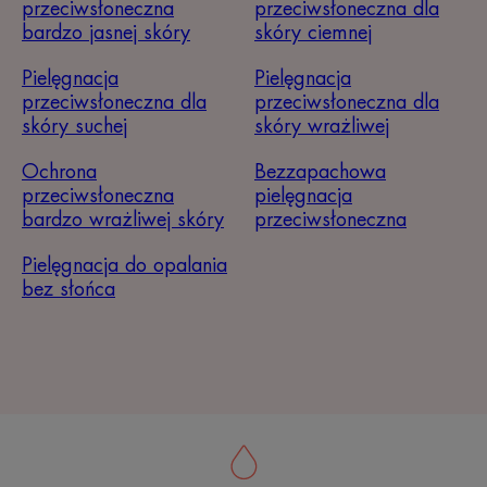
przeciwsłoneczna
przeciwsłoneczna dla
bardzo jasnej skóry
skóry ciemnej
Pielęgnacja
Pielęgnacja
przeciwsłoneczna dla
przeciwsłoneczna dla
skóry suchej
skóry wrażliwej
Ochrona
Bezzapachowa
przeciwsłoneczna
pielęgnacja
bardzo wrażliwej skóry
przeciwsłoneczna
Pielęgnacja do opalania
bez słońca