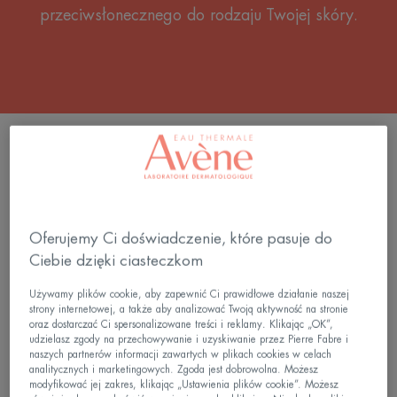
przeciwsłonecznego do rodzaju Twojej skóry.
6 wyniki "Pielęgnacja przeciwsłoneczna dla
skóry jasnej"
Wysoka
ULTRA
Ochrona
STICK
Oferujemy Ci doświadczenie, które pasuje do
Przeciwsłoneczna
SPF50
Ciebie dzięki ciasteczkom
Podkład
Piaskowy
Używamy plików cookie, aby zapewnić Ci prawidłowe działanie naszej
SPF
strony internetowej, a także aby analizować Twoją aktywność na stronie
50
oraz dostarczać Ci spersonalizowane treści i reklamy. Klikając „OK”,
udzielasz zgody na przechowywanie i uzyskiwanie przez Pierre Fabre i
naszych partnerów informacji zawartych w plikach cookies w celach
analitycznych i marketingowych. Zgoda jest dobrowolna. Możesz
Pielęgnacja
Pielęgnacja
modyfikować jej zakres, klikając „Ustawienia plików cookie”. Możesz