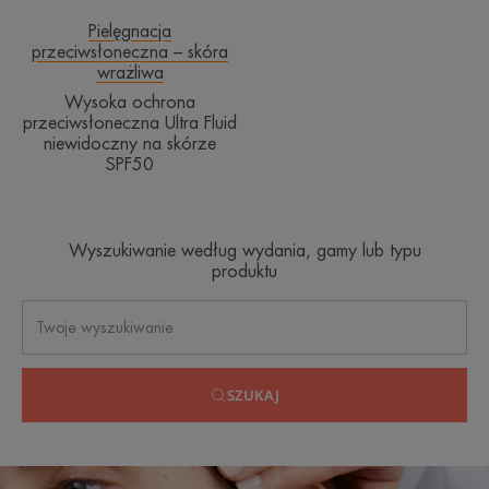
SPF50
Pielęgnacja
przeciwsłoneczna – skóra
wrażliwa
Wysoka ochrona
przeciwsłoneczna Ultra Fluid
niewidoczny na skórze
SPF50
Wyszukiwanie według wydania, gamy lub typu
produktu
SZUKAJ