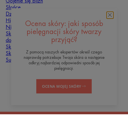
Gojenie się blizn
Słońce
Dziecko
Hiperkeratoza
Ocena skóry: jaki sposób
Niedoskonałości skóry
pielęgnacji skóry twarzy
Skóra tłusta, skłonna
przyjąć?
do niedoskonałości
Skóra mieszana
Z pomocą naszych ekspertów określ czego
Skóra sucha
naprawdę potrzebuje Twoja skóra a następnie
Suchość i odwodnienie
odkryj najbardziej odpowiedni sposób jej
pielęgnacji.
O nas
OCENA MOJEJ SKÓRY
Blog
Kontakt
Często zadawane pytania
Informacje prawne
Polityka prywatności
Ustawienia plików cookie
© 2026 Eau Thermale Avène