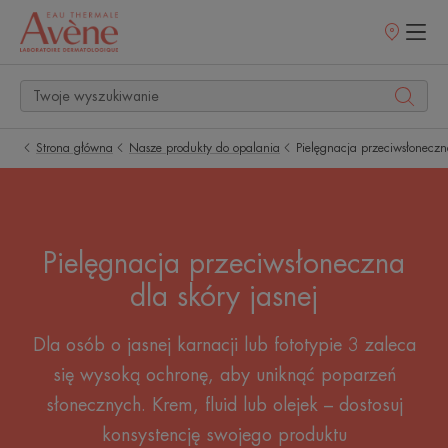
Punkty
sprzedaży
Strona główna
Nasze produkty do opalania
Pielęgnacja przeciwsłoneczna
Pielęgnacja przeciwsłoneczna
dla skóry jasnej
Dla osób o jasnej karnacji lub fototypie 3 zaleca
się wysoką ochronę, aby uniknąć poparzeń
słonecznych. Krem, fluid lub olejek – dostosuj
konsystencję swojego produktu