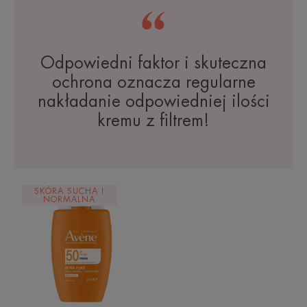
Odpowiedni faktor i skuteczna
ochrona oznacza regularne
nakładanie odpowiedniej ilości
kremu z filtrem!
Wysoka
SKÓRA SUCHA I
ochrona
NORMALNA
przeciwsłoneczna
Ultra
Fluid
niewidoczny
na
skórze