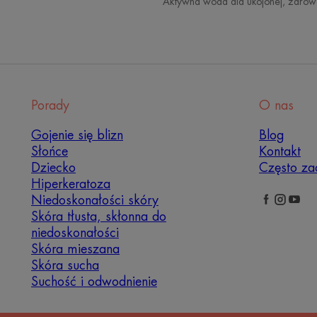
Aktywna woda dla ukojonej, zdrow
Porady
O nas
Gojenie się blizn
Blog
Słońce
Kontakt
Dziecko
Często za
Hiperkeratoza
Niedoskonałości skóry
Skóra tłusta, skłonna do
niedoskonałości
Skóra mieszana
Skóra sucha
Suchość i odwodnienie