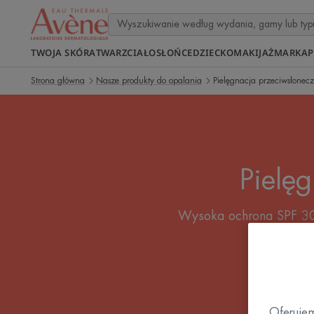
TWOJA SKÓRA
TWARZ
CIAŁO
SŁOŃCE
DZIECKO
MAKIJAŻ
MARKA
P
Strona główna
Nasze produkty do opalania
Pielęgnacja przeciwsłonec
Pielę
Wysoka ochrona SPF 30 j
również 
Oferujem