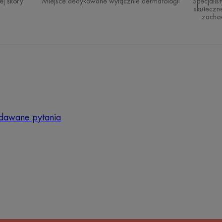
ej skóry
Miejsce dedykowane wyłącznie dermatologii
Specjali
skuteczne
zachow
dawane pytania