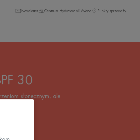
Newsletter
Centrum Hydroterapii Avène
Punkty sprzedaży
SPF 30
arzeniom słonecznym, ale
m SPF 30.
zkom