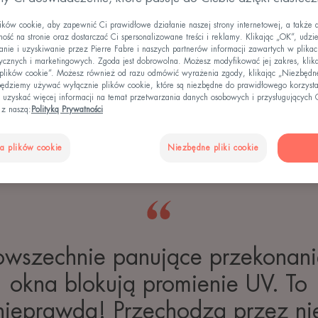
ów cookie, aby zapewnić Ci prawidłowe działanie naszej strony internetowej, a także 
ość na stronie oraz dostarczać Ci spersonalizowane treści i reklamy. Klikając „OK”, udzi
ie i uzyskiwanie przez Pierre Fabre i naszych partnerów informacji zawartych w plikac
zna SPF 30"
tycznych i marketingowych. Zgoda jest dobrowolna. Możesz modyfikować jej zakres, klik
 plików cookie”. Możesz również od razu odmówić wyrażenia zgody, klikając „Niezbędne
ędziemy używać wyłącznie plików cookie, które są niezbędne do prawidłowego korzysta
 uzyskać więcej informacji na temat przetwarzania danych osobowych i przysługujących 
 z naszą:
Polityką Prywatności
a plików cookie
Niezbędne pliki cookie
TWOJA SKÓRA
owszechnie panujące przekonani
okna blokują promienie UV. To
nieprawda! Przechodzą przez ni