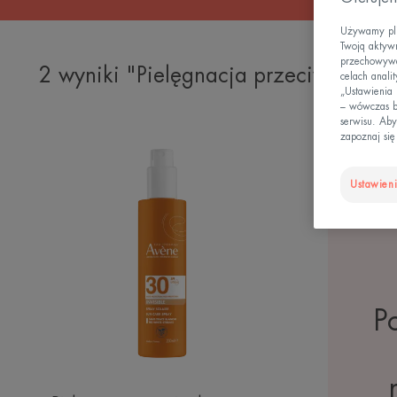
Używamy plik
Twoją aktywn
przechowywan
2 wyniki "Pielęgnacja przeciwsłonec
celach anali
„Ustawienia
– wówczas b
serwisu. Aby
zapoznaj się
Wysoka
ochrona
przeciwsłoneczna
Ustawieni
Spray
SPF
30
P