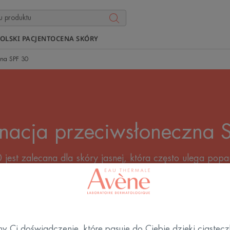
OLSKI PACJENT
OCENA SKÓRY
zna SPF 30
gnacja przeciwsłoneczna 
est zalecana dla skóry jasnej, która często ulega pop
się opala. Znajdź odpowiedni dla siebie produkt z filtre
y Ci doświadczenie, które pasuje do Ciebie dzięki ciastec