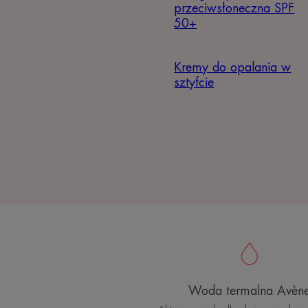
przeciwsłoneczna SPF
50+
Kremy do opalania w
sztyfcie
Woda termalna Avèn