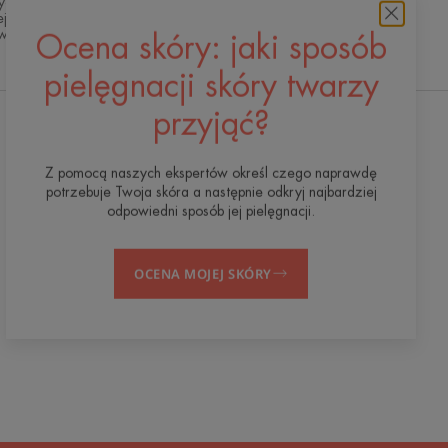
styczna wiedza dermokosmetyczna dla
j i bezpiecznej pielęgnacji skóry przy
aniu naszych standardów jakości.
Ocena skóry: jaki sposób
pielęgnacji skóry twarzy
przyjąć?
Otrzymuj nasz newsletter
Z pomocą naszych ekspertów określ czego naprawdę
Jesteśmy tu dla Twojej skóry! Wszystkie
potrzebuje Twoja skóra a następnie odkryj najbardziej
wskazówki, jak dbać o skórę na co dzień.
odpowiedni sposób jej pielęgnacji.
ZAPISZ SIĘ DO NEWSLETTERA
OCENA MOJEJ SKÓRY