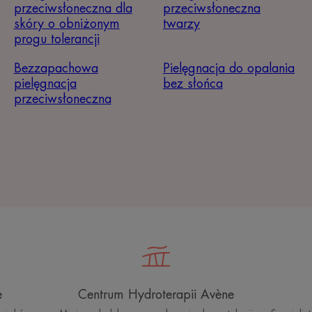
przeciwsłoneczna dla
przeciwsłoneczna
skóry o obniżonym
twarzy
progu tolerancji
Bezzapachowa
Pielęgnacja do opalania
pielęgnacja
bez słońca
przeciwsłoneczna
e
Centrum Hydroterapii Avène