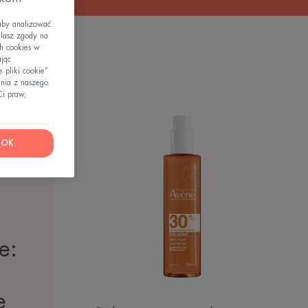
aby analizować
elasz zgody na
h cookies w
ając
 pliki cookie”
nia z naszego
Ci praw,
Wysoka
ochrona
przeciwsłoneczna
OK
Olejek
SPF
30
e:
e