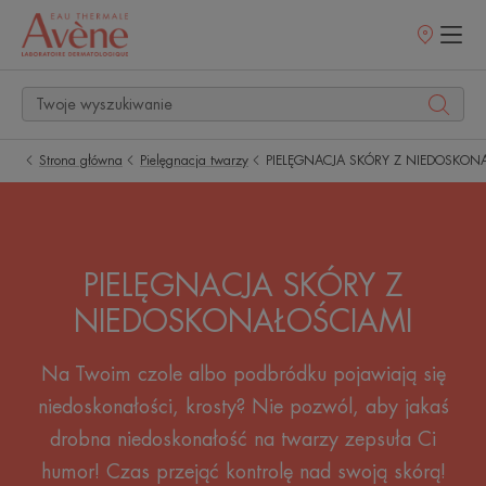
Punkty
sprzedaży
Strona główna
Pielęgnacja twarzy
PIELĘGNACJA SKÓRY Z NIEDOSKON
PIELĘGNACJA SKÓRY Z
NIEDOSKONAŁOŚCIAMI
Na Twoim czole albo podbródku pojawiają się
niedoskonałości, krosty? Nie pozwól, aby jakaś
drobna niedoskonałość na twarzy zepsuła Ci
humor! Czas przejąć kontrolę nad swoją skórą!