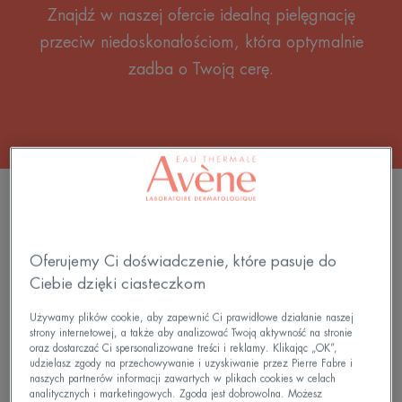
Znajdź w naszej ofercie idealną pielęgnację
przeciw niedoskonałościom, która optymalnie
zadba o Twoją cerę.
FILTRUJ PRODUKTY
Oferujemy Ci doświadczenie, które pasuje do
5 wyniki "PIELĘGNACJA SKÓRY Z
NIEDOSKONAŁOŚCIAMI"
Ciebie dzięki ciasteczkom
Używamy plików cookie, aby zapewnić Ci prawidłowe działanie naszej
Comedomed
strony internetowej, a także aby analizować Twoją aktywność na stronie
Intensywne
oraz dostarczać Ci spersonalizowane treści i reklamy. Klikając „OK”,
serum
udzielasz zgody na przechowywanie i uzyskiwanie przez Pierre Fabre i
naszych partnerów informacji zawartych w plikach cookies w celach
analitycznych i marketingowych. Zgoda jest dobrowolna. Możesz