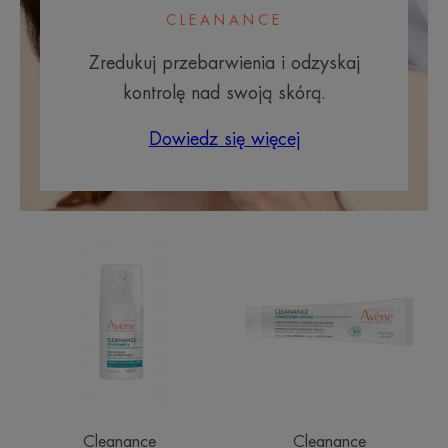
CLEANANCE
Zredukuj przebarwienia i odzyskaj
kontrolę nad swoją skórą.
Dowiedz się więcej
Cleanance
COMEDOME
Comedomed+
PEELING
Intensywny
Złuszczający
krem-
krem
żel
na
przeciw
nasilone
niedoskonałościom
wypryski
Cleanance
Cleanance