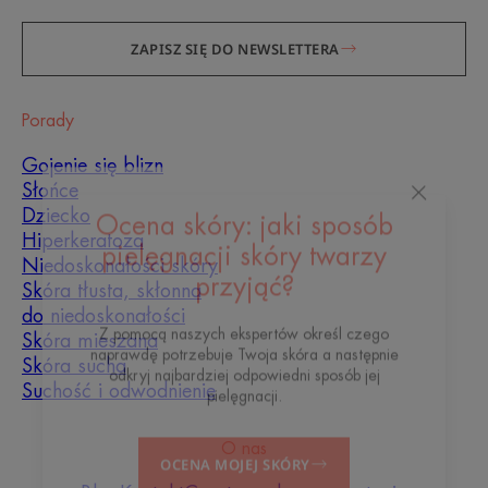
ZAPISZ SIĘ DO NEWSLETTERA
Porady
Gojenie się blizn
Słońce
Dziecko
Hiperkeratoza
Ocena skóry: jaki sposób
Niedoskonałości skóry
pielęgnacji skóry twarzy
Skóra tłusta, skłonna
przyjąć?
do niedoskonałości
Skóra mieszana
Z pomocą naszych ekspertów określ czego
Skóra sucha
naprawdę potrzebuje Twoja skóra a następnie
Suchość i odwodnienie
odkryj najbardziej odpowiedni sposób jej
pielęgnacji.
O nas