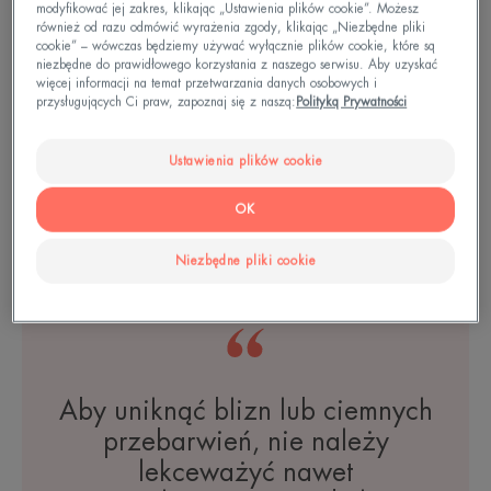
modyfikować jej zakres, klikając „Ustawienia plików cookie”. Możesz
również od razu odmówić wyrażenia zgody, klikając „Niezbędne pliki
cookie” – wówczas będziemy używać wyłącznie plików cookie, które są
niezbędne do prawidłowego korzystania z naszego serwisu. Aby uzyskać
więcej informacji na temat przetwarzania danych osobowych i
przysługujących Ci praw, zapoznaj się z naszą:
Polityką Prywatności
Cleanance
Comedomed Intensywne
Ustawienia plików cookie
serum
OK
Niezbędne pliki cookie
TWOJA SKÓRA
Aby uniknąć blizn lub ciemnych
przebarwień, nie należy
lekceważyć nawet