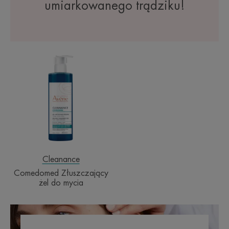
umiarkowanego trądziku!
Comedomed
Złuszczający
żel
do
mycia
Cleanance
Comedomed Złuszczający
żel do mycia