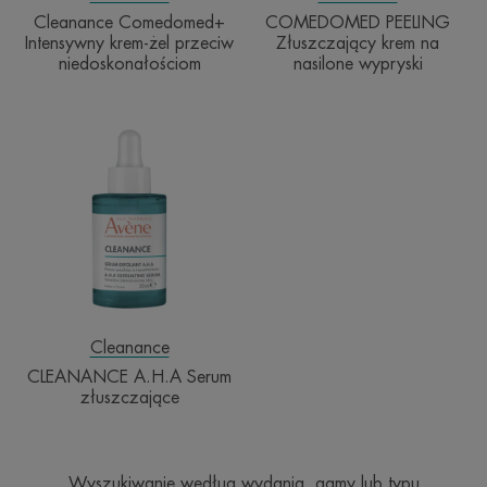
Cleanance Comedomed+
COMEDOMED PEELING
Intensywny krem-żel przeciw
Złuszczający krem na
niedoskonałościom
nasilone wypryski
CLEANANCE
A.H.A
Serum
złuszczające
Cleanance
CLEANANCE A.H.A Serum
złuszczające
Wyszukiwanie według wydania, gamy lub typu