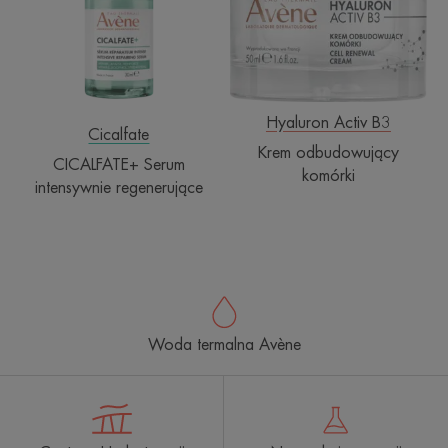
Hyaluron Activ B3
Cicalfate
Krem odbudowujący
CICALFATE+ Serum
komórki
intensywnie regenerujące
Woda termalna Avène