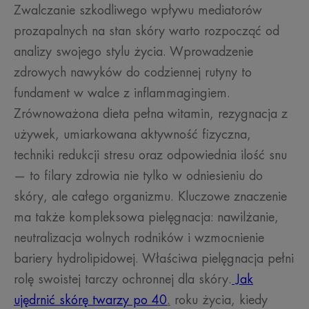
Zwalczanie szkodliwego wpływu mediatorów
prozapalnych na stan skóry warto rozpocząć od
analizy swojego stylu życia. Wprowadzenie
zdrowych nawyków do codziennej rutyny to
fundament w walce z inflammagingiem.
Zrównoważona dieta pełna witamin, rezygnacja z
używek, umiarkowana aktywność fizyczna,
techniki redukcji stresu oraz odpowiednia ilość snu
— to filary zdrowia nie tylko w odniesieniu do
skóry, ale całego organizmu. Kluczowe znaczenie
ma także kompleksowa pielęgnacja: nawilżanie,
neutralizacja wolnych rodników i wzmocnienie
bariery hydrolipidowej. Właściwa pielęgnacja pełni
rolę swoistej tarczy ochronnej dla skóry.
Jak
ujędrnić skórę twarzy po 40
.
roku życia, kiedy