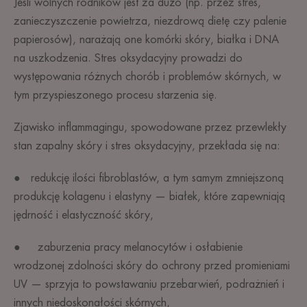
Jeśli wolnych rodników jest za dużo (np. przez stres,
zanieczyszczenie powietrza, niezdrową dietę czy palenie
papierosów), narażają one komórki skóry, białka i DNA
na uszkodzenia. Stres oksydacyjny prowadzi do
występowania różnych chorób i problemów skórnych, w
tym przyspieszonego procesu starzenia się.
Zjawisko inflammagingu, spowodowane przez przewlekły
stan zapalny skóry i stres oksydacyjny, przekłada się na:
● redukcję ilości fibroblastów, a tym samym zmniejszoną
produkcję kolagenu i elastyny — białek, które zapewniają
jędrność i elastyczność skóry,
● zaburzenia pracy melanocytów i osłabienie
wrodzonej zdolności skóry do ochrony przed promieniami
UV — sprzyja to powstawaniu przebarwień, podrażnień i
innych niedoskonałości skórnych,