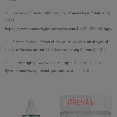
Źródła:
1. Lorbiecka Klaudia, Inflammaging, Kosmetologia Estetyczna,
2023,
https://www.kosmetologiaestetyczna.com/ike/3.2023/#page=33
2. Flament F, et al., Effect of the sun on visible clinical signs of
aging in Caucasian skin. Clin Cosmet Investig Dermatol, 2013
3. Inflammaging – wyzwanie anti-aging, Chemia i biznes.
Rynek kosmetyczny i chemii gospodarczej, nr 1/2014.
CICALFATE+
Krem
SKÓRA SUCHA I
Serum
odbudowujący
BARDZO SUCHA
intensywnie
komórki
regenerujące