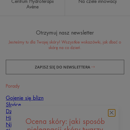
Centrum Hydroterapii
Na czele innowacji
Avène
Otrzymuj nasz newsletter
Jesteśmy tu dla Twojej skóry! Wszystkie wskazówki, jak dbać o
skórę na co dzień.
ZAPISZ SIĘ DO NEWSLETTERA
Porady
Gojenie się blizn
Słońce
Dziecko
Hiperkeratoza
Ocena skóry: jaki sposób
Niedoskonałości skóry
pielęgnacji skóry twarzy