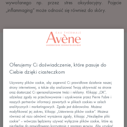
wywołanego np. przez stres oksydacyjny. Pojęcie
„inflammaging” może odnosić się również do skóry.
Spis treści:
1. Inflammaging — problem naszych czasów?
Oferujemy Ci doświadczenie, które pasuje do
Ciebie dzięki ciasteczkom
2. Z czego wynika przewlekły stan zapalny w
skórze?
Używamy plików cookie, aby zapewnić Ci prawidłowe działanie naszej
strony internetowej, a także aby analizować Twoją aktywność na stronie
oraz dostarczać Ci spersonalizowane treści i reklamy. Klikając „OK”,
3. Stres oksydacyjny i jego wpływ na skórę
udzielasz zgody na przechowywanie i uzyskiwanie przez Pierre Fabre i
naszych partnerów informacji zawartych w plikach cookies w celach
analitycznych i marketingowych. Zgoda jest dobrowolna. Możesz
4. Jak chronić się przed inflammagingiem i
modyfikować jej zakres, klikając „Ustawienia plików cookie”. Możesz
również od razu odmówić wyrażenia zgody, klikając „Niezbędne pliki
poprawić kondycję skóry?
cookie” – wówczas będziemy używać wyłącznie plików cookie, które są
niezbędne do prawidłowego korzystania z naszego serwisu. Aby uzyskać