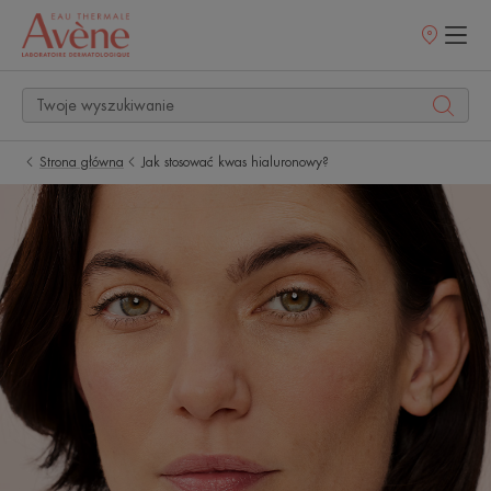
Punkty
sprzedaży
Strona główna
Jak stosować kwas hialuronowy?