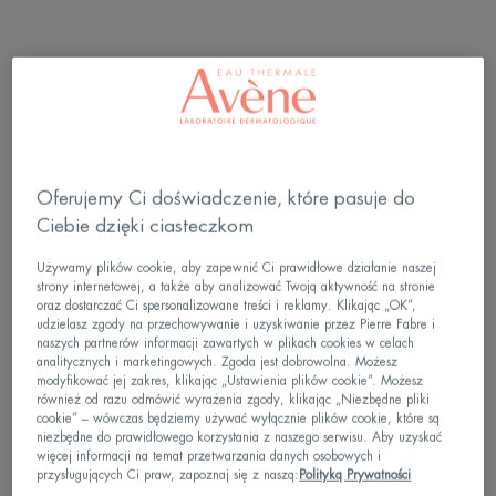
Zastosowanie kwasu
hialuronowego w kosmetykach
Kwas hialuronowy często można znaleźć w
składzie kosmetyków
nawilżających. Występuje w
Oferujemy Ci doświadczenie, które pasuje do
Ciebie dzięki ciasteczkom
serach, kremach i maseczkach do twarzy, a nawet
w szamponach i odżywkach na włosy. W
Używamy plików cookie, aby zapewnić Ci prawidłowe działanie naszej
strony internetowej, a także aby analizować Twoją aktywność na stronie
zależności od wielkości cząsteczki może działać
oraz dostarczać Ci spersonalizowane treści i reklamy. Klikając „OK”,
udzielasz zgody na przechowywanie i uzyskiwanie przez Pierre Fabre i
na różnych poziomach warstw skóry. Wyróżnia się
naszych partnerów informacji zawartych w plikach cookies w celach
trzy główne rodzaje kwasu hialuronowego:
analitycznych i marketingowych. Zgoda jest dobrowolna. Możesz
modyfikować jej zakres, klikając „Ustawienia plików cookie”. Możesz
również od razu odmówić wyrażenia zgody, klikając „Niezbędne pliki
HMW (
high molecular weight
) — kwas
cookie” – wówczas będziemy używać wyłącznie plików cookie, które są
wielkocząsteczkowy, tworzy warstwę ochronną na
niezbędne do prawidłowego korzystania z naszego serwisu. Aby uzyskać
więcej informacji na temat przetwarzania danych osobowych i
powierzchni ciała, zapobiegając utracie wilgoci.
przysługujących Ci praw, zapoznaj się z naszą:
Polityką Prywatności