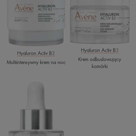
na
komórki
noc
Hyaluron Activ B3
Hyaluron Activ B3
Krem odbudowujący
Multiintensywny krem na noc
komórki
Skoncentrowane
serum
wypełniające