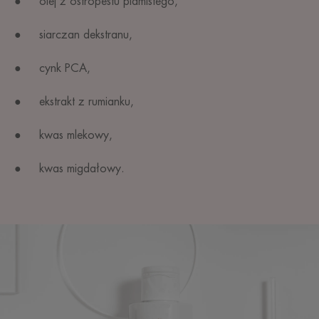
● olej z ostropestu plamistego,
● siarczan dekstranu,
● cynk PCA,
● ekstrakt z rumianku,
● kwas mlekowy,
● kwas migdałowy.