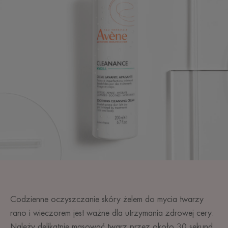
Codzienne oczyszczanie skóry żelem do mycia twarzy
rano i wieczorem jest ważne dla utrzymania zdrowej cery.
Należy delikatnie masować twarz przez około 30 sekund,