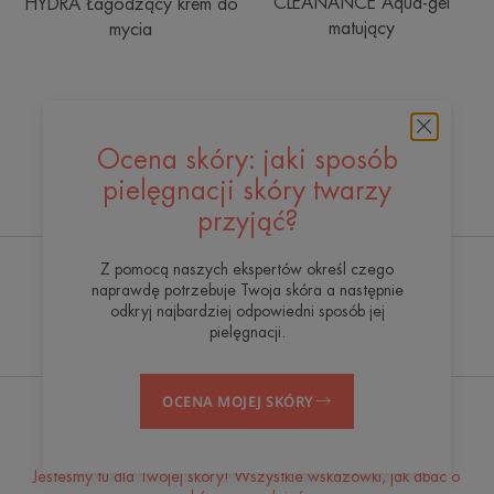
CLEANANCE Aqua-gel
HYDRA Łagodzący krem do
matujący
mycia
Ocena skóry: jaki sposób
pielęgnacji skóry twarzy
Woda termalna Avène
przyjąć?
Z pomocą naszych ekspertów określ czego
naprawdę potrzebuje Twoja skóra a następnie
odkryj najbardziej odpowiedni sposób jej
Centrum Hydroterapii
Na czele innowacji
pielęgnacji.
Avène
OCENA MOJEJ SKÓRY
Otrzymuj nasz newsletter
Jesteśmy tu dla Twojej skóry! Wszystkie wskazówki, jak dbać o