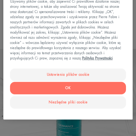
problematycznej
Używamy plików cookie, aby zapewnić Ci prawidłowe działanie naszej
strony internetowej, a także aby analizować Twoją aktywność na stronie
Preparat punktowy na zmiany trądzikowe
oraz dostarczać Ci spersonalizowane treści i reklamy. Klikając „OK”,
udzielasz zgody na przechowywanie i uzyskiwanie przez Pierre Fabre i
Podsumowanie rankingu najlepszych
naszych partnerów informacji zawartych w plikach cookies w celach
analitycznych i marketingowych. Zgoda jest dobrowolna. Możesz
kosmetyków do skóry ze zmianami trądzikowymi
modyfikować jej zakres, klikając „Ustawienia plików cookie”. Możesz
również od razu odmówić wyrażenia zgody, klikając „Niezbędne pliki
cookie” – wówczas będziemy używać wyłącznie plików cookie, które są
niezbędne do prawidłowego korzystania z naszego serwisu. Aby uzyskać
więcej informacji na temat przetwarzania danych osobowych i
przysługujących Ci praw, zapoznaj się z naszą:
Polityką Prywatności
Ustawienia plików cookie
OK
Niezbędne pliki cookie