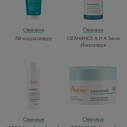
Cleanance
Cleanance
Żel oczyszczający
CLEANANCE A.H.A Serum
złuszczające
HYDRA
CLEANANCE
Łagodzący
Aqua-
krem
gel
do
matujący
mycia
Cleanance
Cleanance