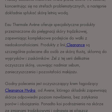
koncentrując się na strefach problematycznych, a następnie
dokładnie spłukać skórę letnią wodą.
Eau Thermale Avène oferuje specjalistyczne produkty
przeznaczone do pielęgnacji skóry trądzikowej,
zapewniając kompleksowe podejście do walki z
niedoskonałościami. Produkty z linii
Cleanance
są
szczególnie polecane dla osób ze skórą tłustą, skłonną do
wyprysków i zaskórników. Żel z tej serii delikatnie
oczyszcza skórę, usuwając nadmiar sebum,
zanieczyszczenia i pozostałości makijażu.
Godny polecenia jest oczyszczający krem łagodzący
Cleanance Hydra
od Avene, którego składniki zapewniają
skórze odpowiedni poziom nawilżenia, bez zatykania
porów i obciążania. Ponadto koi podrażnienia na skórze
ze zmianami trądzikowymi i odnawia jej płaszcz