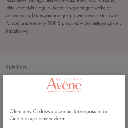
rezultatów. Dlatego niezwykle ważne jest, aby wiedzieć,
jakie kosmetyki mogą skutecznie wspomagać walkę ze
zmianami trądzikowymi oraz jak prawidłowo je stosować.
Poniżej prezentujemy TOP 5 produktów do pielęgnacji cery
trądzikowej.
Spis treści:
Żel do mycia twarzy, jako podstawa w
pielęgnacji cery trądzikowej
Serum złuszczające skórę
Najlepszy krem nawilżający do cery
Oferujemy Ci doświadczenie, które pasuje do
trądzikowej
Ciebie dzięki ciasteczkom
Krem z filtrem przeciwsłonecznym (SPF) do cery