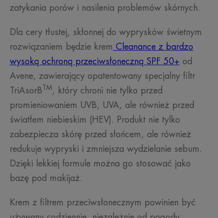
zatykania porów i nasilenia problemów skórnych.
Dla cery tłustej, skłonnej do wyprysków świetnym
rozwiązaniem będzie krem
Cleanance z bardzo
wysoką ochroną przeciwsłoneczną SPF 50+
od
Avene, zawierający opatentowany specjalny filtr
TM
TriAsorB
, który chroni nie tylko przed
promieniowaniem UVB, UVA, ale również przed
światłem niebieskim (HEV). Produkt nie tylko
zabezpiecza skórę przed słońcem, ale również
redukuje wypryski i zmniejsza wydzielanie sebum.
Dzięki lekkiej formule można go stosować jako
bazę pod makijaż.
Krem z filtrem przeciwsłonecznym powinien być
używany codziennie, niezależnie od pogody.