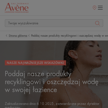
Punkty
sprzedaży
Strona główna
Poddaj nasze produkty recyklingowi i oszczędzaj wodę w swo
NASZE NAJWAŻNIEJSZE WSKAZÓWKI
Poddaj nasze produkty
recyklingowi i oszczędzaj wodę
w swojej łazience
Zaktualizowano dnia
6.10.2025
, zatwierdzone przez
dyrektor
medyczny
.