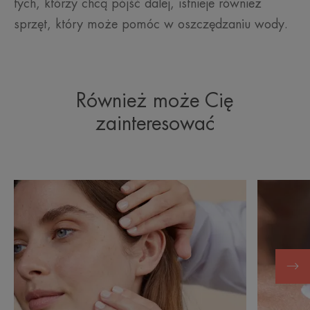
tych, którzy chcą pójść dalej, istnieje również
sprzęt, który może pomóc w oszczędzaniu wody.
Również może Cię
zainteresować
Odkryj
Odkryj
Receptury:
W
tylko
centum:
to,
nasze
co
formuły
najważniejsze
pielęgnac
przeciwsł