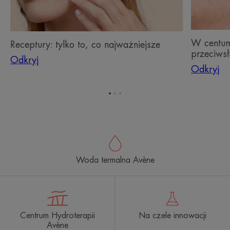
W centum:
Receptury: tylko to, co najważniejsze
przeciwsł
Odkryj
Odkryj
Przejdź
Przejdź
Przejdź
do
do
do
elementu
elementu
elementu
1
2
3
Woda termalna Avène
Centrum Hydroterapii
Na czele innowacji
Avène