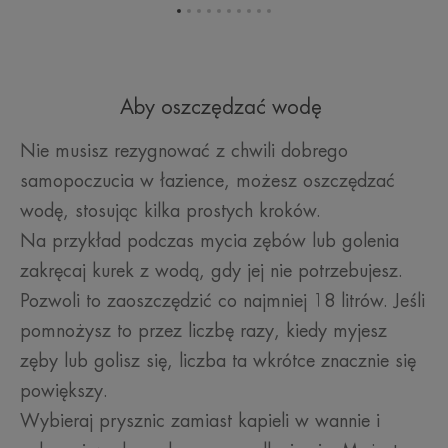
Przejdź
Przejdź
Przejdź
Przejdź
Przejdź
Przejdź
Przejdź
Przejdź
Przejdź
Przejdź
do
do
do
do
do
do
do
do
do
do
elementu
elementu
elementu
elementu
elementu
elementu
elementu
elementu
elementu
elementu
1
2
3
4
5
6
7
8
9
10
Aby oszczędzać wodę
Nie musisz rezygnować z chwili dobrego
samopoczucia w łazience, możesz oszczędzać
wodę, stosując kilka prostych kroków.
Na przykład podczas mycia zębów lub golenia
zakręcaj kurek z wodą, gdy jej nie potrzebujesz.
Pozwoli to zaoszczędzić co najmniej 18 litrów. Jeśli
pomnożysz to przez liczbę razy, kiedy myjesz
zęby lub golisz się, liczba ta wkrótce znacznie się
powiększy.
Wybieraj prysznic zamiast kapieli w wannie i