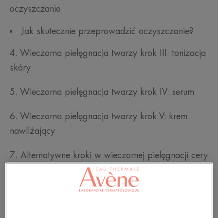
oczyszczanie
Jak skutecznie przeprowadzić oczyszczanie?
4. Wieczorna pielęgnacja twarzy krok III: tonizacja
skóry
5. Wieczorna pielęgnacja twarzy krok IV: serum
6. Wieczorna pielęgnacja twarzy krok V: krem
nawilżający
7. Alternatywne kroki w wieczornej pielęgnacji cery
— peeling i maseczka
8. Masaż twarzy i redukcja opuchlizny — zdrowa i
promienna cera