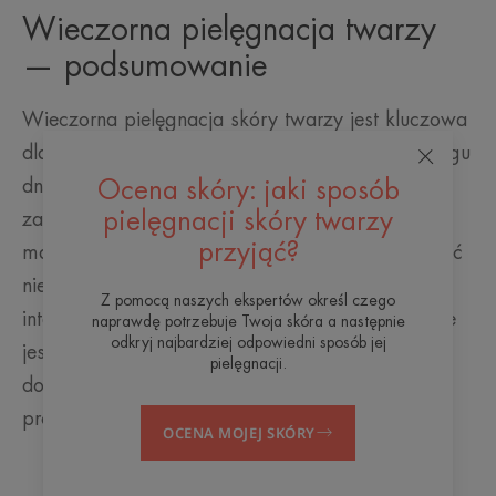
Wieczorna pielęgnacja twarzy
— podsumowanie
Wieczorna pielęgnacja skóry twarzy jest kluczowa
dla utrzymania zdrowej i promiennej cery. W ciągu
dnia skóra narażona jest na promieniowanie UV,
Ocena skóry: jaki sposób
pielęgnacji skóry twarzy
zanieczyszczenia, np. kurz albo pozostałości po
przyjąć?
makijażu, które mogą zatykać pory i powodować
niedoskonałości. Pamiętaj, że w nocy następuje
Z pomocą naszych ekspertów określ czego
intensywna regeneracja skóry, dlatego tak ważne
naprawdę potrzebuje Twoja skóra a następnie
odkryj najbardziej odpowiedni sposób jej
jest, aby przed snem dokładnie oczyścić skórę i
pielęgnacji.
dostarczyć jej składników wspierających ten
proces.
OCENA MOJEJ SKÓRY