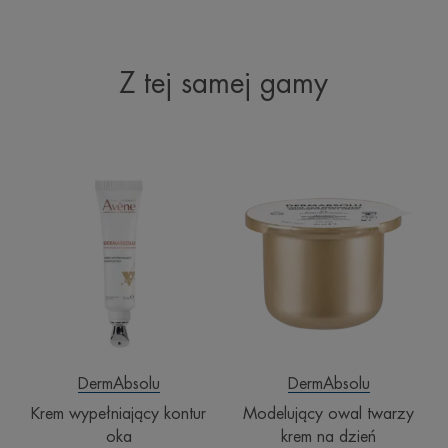
Z tej samej gamy
Krem
Modelujący
wypełniający
owal
kontur
twarzy
oka
krem
na
dzień
DermAbsolu
DermAbsolu
Krem wypełniający kontur
Modelujący owal twarzy
oka
krem na dzień