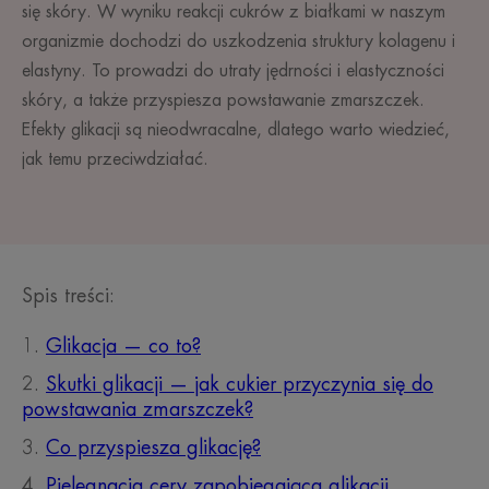
się skóry. W wyniku reakcji cukrów z białkami w naszym
organizmie dochodzi do uszkodzenia struktury kolagenu i
elastyny. To prowadzi do utraty jędrności i elastyczności
skóry, a także przyspiesza powstawanie zmarszczek.
Efekty glikacji są nieodwracalne, dlatego warto wiedzieć,
jak temu przeciwdziałać.
Spis treści:
Glikacja — co to?
Skutki glikacji — jak cukier przyczynia się do
powstawania zmarszczek?
Co przyspiesza glikację?
Pielęgnacja cery zapobiegająca glikacji