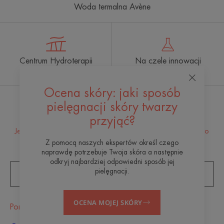
Woda termalna Avène
Centrum Hydroterapii
Na czele innowacji
Avène
Ocena skóry: jaki sposób
pielęgnacji skóry twarzy
Otrzymuj nasz newsletter
przyjąć?
Jesteśmy tu dla Twojej skóry! Wszystkie wskazówki, jak dbać o
skórę na co dzień.
Z pomocą naszych ekspertów określ czego
naprawdę potrzebuje Twoja skóra a następnie
odkryj najbardziej odpowiedni sposób jej
pielęgnacji.
ZAPISZ SIĘ DO NEWSLETTERA
OCENA MOJEJ SKÓRY
Porady