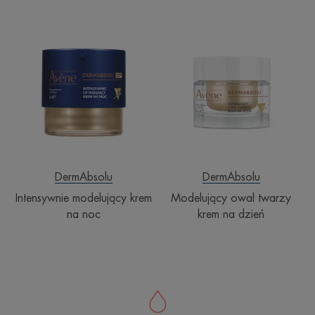
Intensywnie
Modelujący
modelujący
owal
krem
twarzy
na
krem
noc
na
dzień
DermAbsolu
DermAbsolu
Intensywnie modelujący krem
Modelujący owal twarzy
na noc
krem na dzień