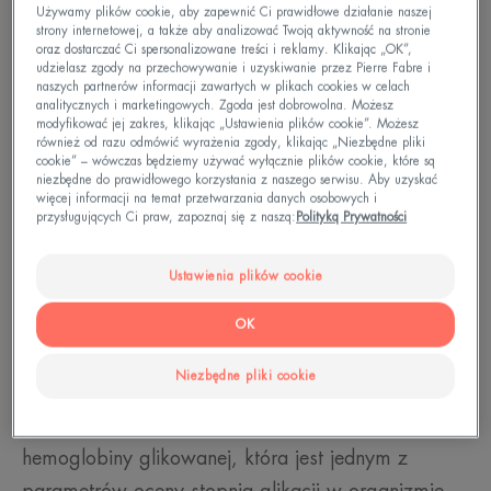
jego tempo zależy od diety, stylu życia i
Używamy plików cookie, aby zapewnić Ci prawidłowe działanie naszej
strony internetowej, a także aby analizować Twoją aktywność na stronie
ekspozycji na czynniki zewnętrzne, takie jak
oraz dostarczać Ci spersonalizowane treści i reklamy. Klikając „OK”,
udzielasz zgody na przechowywanie i uzyskiwanie przez Pierre Fabre i
promieniowanie UV czy
stres oksydacyjny
. W
naszych partnerów informacji zawartych w plikach cookies w celach
wyniku glikacji powstają zaawansowane produkty
analitycznych i marketingowych. Zgoda jest dobrowolna. Możesz
modyfikować jej zakres, klikając „Ustawienia plików cookie”. Możesz
glikacji (AGEs –
advanced glycation end products
),
również od razu odmówić wyrażenia zgody, klikając „Niezbędne pliki
cookie” – wówczas będziemy używać wyłącznie plików cookie, które są
które kumulują się w tkankach, powodując ich
niezbędne do prawidłowego korzystania z naszego serwisu. Aby uzyskać
więcej informacji na temat przetwarzania danych osobowych i
sztywnienie i uszkodzenia.
przysługujących Ci praw, zapoznaj się z naszą:
Polityką Prywatności
Glikacja ma nie tylko wpływ na wygląd skóry, ale
Ustawienia plików cookie
także na ogólny stan zdrowia. Może zaburzać
prawidłowe funkcjonowanie naczyń krwionośnych,
OK
przyczyniając się m.in. do rozwoju chorób
Niezbędne pliki cookie
sercowo-naczyniowych. U osób chorych na
cukrzycę obserwuje się podwyższony poziom
hemoglobiny glikowanej, która jest jednym z
parametrów oceny stopnia glikacji w organizmie.