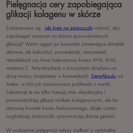
Pielęgnacja cery zapobiegająca
glikacji kolagenu w skórze
Zastanawiasz się,
jaki krem na zmarszczki
wybrać, aby
zapobiegać zmianom na skórze spowodowanych
glikacją? Warto sięgać po kosmetyki zawierające składniki
aktywne, jak bakuchiol, proceramidy, niacynamid,
retinaldehyd czy kwas hialuronowy kwasy AHA, BHA,
witamina C. Antyoksydanty o korzystnym działaniu na
skórę twarzy znajdziemy w kosmetykach
DermAbsolu
od
Avéne, w których zastosowano polifenole z wanilii.
Substancje te nie tylko hamują stres oksydacyjny i
przeciwdziałają glikacji włókien kolagenowych, ale też
stanowią booster kwasu hialuronowego, dzięki czemu
wygładzają zmarszczki i przywracają skórze gęstość.
W codziennej pielęgnacji należy zadbać o optymalne