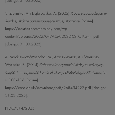
[dostęp: 31.03.2025].
3. Zielińska, A. i Dąbrowska, A. (2022)
Procesy zachodzące w
ludzkiej skórze odpowiadające za jej starzenie
. [online]
https://aestheticcosmetology.com/wp-
content/uploads/2022/04/ACM-2022-02-KE-Kamm.pdf
[dostęp: 31.03.2025].
4. Mackiewicz-Wysocka, M., Araszkiewicz, A. i Wierusz-
Wysocka, B. (2014)
Zaburzenia czynności skóry w cukrzycy.
Część 1 — czynność komórek skóry
,
Diabetologia Kliniczna
, 3,
s. 108–116. [online]
https://core.ac.uk/download/pdf/268454222.pdf [dostęp:
31.03.2025].
PFDC/314/2025