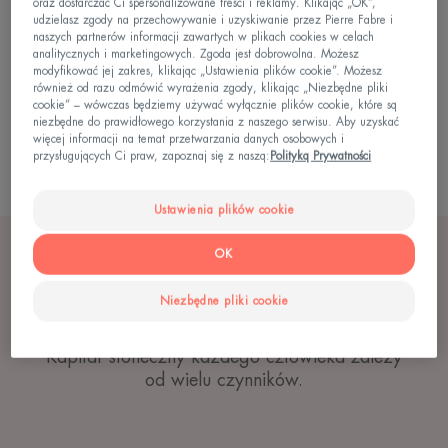
oraz dostarczać Ci spersonalizowane treści i reklamy. Klikając „OK”,
działania słońca, takimi jak
oparzenia słoneczne
udzielasz zgody na przechowywanie i uzyskiwanie przez Pierre Fabre i
naszych partnerów informacji zawartych w plikach cookies w celach
oraz
starzenie się skóry
. Kapitał ten otrzymujemy
analitycznych i marketingowych. Zgoda jest dobrowolna. Możesz
modyfikować jej zakres, klikając „Ustawienia plików cookie”. Możesz
w dniu narodzin, jest nieodnawialny i zależy od
również od razu odmówić wyrażenia zgody, klikając „Niezbędne pliki
cookie” – wówczas będziemy używać wyłącznie plików cookie, które są
fototypu każdego człowieka. Każdy rodzaj skóry
niezbędne do prawidłowego korzystania z naszego serwisu. Aby uzyskać
ma swoje własne cechy i inaczej reaguje na
więcej informacji na temat przetwarzania danych osobowych i
przysługujących Ci praw, zapoznaj się z naszą:
Polityką Prywatności
słońce.
Ustawienia plików cookie
OK
Jakie czynniki mają wpływ na
Niezbędne pliki cookie
Twój kapitał słoneczny?
Kapitał słoneczny każdego człowieka zależy
od wielu czynników.