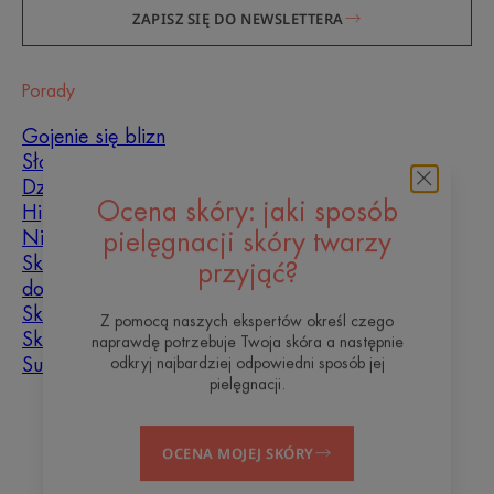
ZAPISZ SIĘ DO NEWSLETTERA
Porady
Gojenie się blizn
Słońce
Dziecko
Hiperkeratoza
Ocena skóry: jaki sposób
Niedoskonałości skóry
pielęgnacji skóry twarzy
Skóra tłusta, skłonna
przyjąć?
do niedoskonałości
Skóra mieszana
Z pomocą naszych ekspertów określ czego
Skóra sucha
naprawdę potrzebuje Twoja skóra a następnie
Suchość i odwodnienie
odkryj najbardziej odpowiedni sposób jej
pielęgnacji.
O nas
OCENA MOJEJ SKÓRY
Blog
Kontakt
Często zadawane pytania