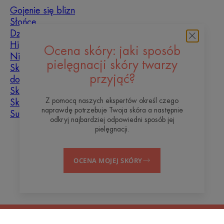
Gojenie się blizn
Słońce
Dziecko
Hiperkeratoza
Ocena skóry: jaki sposób
Niedoskonałości skóry
pielęgnacji skóry twarzy
Skóra tłusta, skłonna
przyjąć?
do niedoskonałości
Skóra mieszana
Z pomocą naszych ekspertów określ czego
Skóra sucha
naprawdę potrzebuje Twoja skóra a następnie
Suchość i odwodnienie
odkryj najbardziej odpowiedni sposób jej
pielęgnacji.
O nas
OCENA MOJEJ SKÓRY
Blog
Kontakt
Często zadawane pytania
Informacje prawne
Polityka prywatności
Ustawienia plików cookie