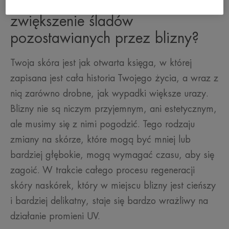
Dlaczego słońce wpływa na
zwiększenie śladów
pozostawianych przez blizny?
Twoja skóra jest jak otwarta księga, w której
zapisana jest cała historia Twojego życia, a wraz z
nią zarówno drobne, jak wypadki większe urazy.
Blizny nie są niczym przyjemnym, ani estetycznym,
ale musimy się z nimi pogodzić. Tego rodzaju
zmiany na skórze, które mogą być mniej lub
bardziej głębokie, mogą wymagać czasu, aby się
zagoić. W trakcie całego procesu regeneracji
skóry naskórek, który w miejscu blizny jest cieńszy
i bardziej delikatny, staje się bardzo wrażliwy na
działanie promieni UV.