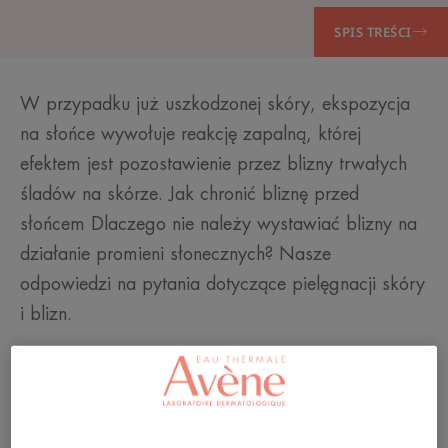
SPIS TREŚCI
W przypadku już uszkodzonej skóry, ekspozycja
na słońce wywołuje reakcję zapalną, której
efektem jest pozostawienie przez blizny trwałych
śladów na skórze. Jak chronić bliznę przed
słońcem Dlaczego nie należy wystawiać blizny na
działanie promieni słonecznych? Nasze
odpowiedzi na pytania dotyczące pielęgnacji skóry
i blizn.