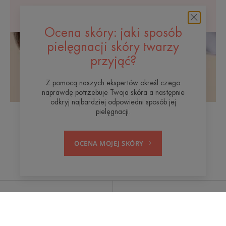
Ocena skóry: jaki sposób
pielęgnacji skóry twarzy
przyjąć?
Z pomocą naszych ekspertów określ czego
naprawdę potrzebuje Twoja skóra a następnie
odkryj najbardziej odpowiedni sposób jej
pielęgnacji.
OCENA MOJEJ SKÓRY
Woda termalna Avène
Centrum Hydroterapii
Na czele innowacji