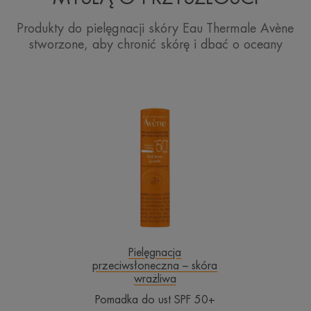
Produkty do pielęgnacji skóry Eau Thermale Avène
stworzone, aby chronić skórę i dbać o oceany
Pomadka
do
ust
SPF
50+
Pielęgnacja
przeciwsłoneczna – skóra
wrażliwa
Pomadka do ust SPF 50+