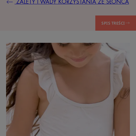
ZALETY I WADY KORZYSTANIA ZE SŁOŃCA
SPIS TREŚCI