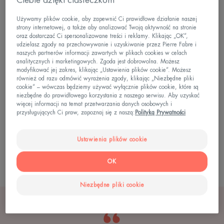
Odbicie wynikające ze zmian współczynnika
załamania światła, co jest szczególnie istotne w
Używamy plików cookie, aby zapewnić Ci prawidłowe działanie naszej
przypadku światła widzialnego i podczerwonego
strony internetowej, a także aby analizować Twoją aktywność na stronie
oraz dostarczać Ci spersonalizowane treści i reklamy. Klikając „OK”,
Ugięcie (dyfrakcję) przez włókna i komórki
udzielasz zgody na przechowywanie i uzyskiwanie przez Pierre Fabre i
naszych partnerów informacji zawartych w plikach cookies w celach
poszczególnych warstw skóry, które jest znaczące
analitycznych i marketingowych. Zgoda jest dobrowolna. Możesz
w przypadku warstwy rogowej i melaninowej
modyfikować jej zakres, klikając „Ustawienia plików cookie”. Możesz
również od razu odmówić wyrażenia zgody, klikając „Niezbędne pliki
Przenikanie przez warstwy naskórka
cookie” – wówczas będziemy używać wyłącznie plików cookie, które są
niezbędne do prawidłowego korzystania z naszego serwisu. Aby uzyskać
Sama absorpcja może wywołać reakcję
więcej informacji na temat przetwarzania danych osobowych i
fotochemiczną w różnych substancjach zawartych
przysługujących Ci praw, zapoznaj się z naszą:
Polityką Prywatności
w komórkach, takich jak keratyna, melanina,
białka lub pigmenty karotenoidowe
Ustawienia plików cookie
OK
Niezbędne pliki cookie