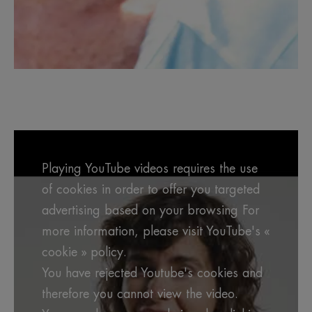
Playing YouTube videos requires the use
of cookies in order to offer you targeted
advertising based on your browsing For
more information, please visit YouTube's «
cookie » policy.
You have rejected Youtube's cookies and
therefore you cannot view the video.