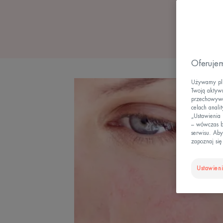
Oferujem
Używamy plik
Twoją aktywn
przechowywan
celach anali
„Ustawienia
– wówczas b
serwisu. Aby
zapoznaj się
Ustawieni