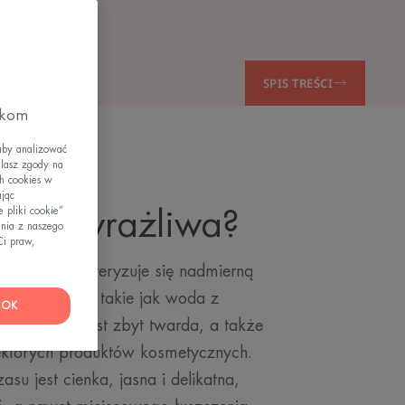
ry?
SPIS TREŚCI
zkom
aby analizować
elasz zgody na
h cookies w
ając
 pliki cookie”
skóra wrażliwa?
nia z naszego
Ci praw,
 która charakteryzuje się nadmierną
i zewnętrzne, takie jak woda z
OK
óra często jest zbyt twarda, a także
ektórych produktów kosmetycznych.
su jest cienka, jasna i delikatna,