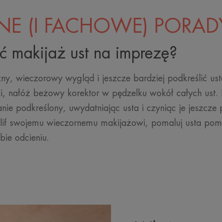
NE (I FACHOWE) PORAD
ć makijaż ust na imprezę?
, wieczorowy wygląd i jeszcze bardziej podkreślić ust
, nałóż beżowy korektor w pędzelku wokół całych ust. 
nie podkreślony, uwydatniając usta i czyniąc je jeszcze 
zlif swojemu wieczornemu makijażowi, pomaluj usta po
ie odcieniu.