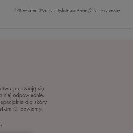
Newsletter
Centrum Hydroterapii Avène
Punkty sprzedaży
atwo pojawiają się
a niej odpowiednie.
specjalnie dla skóry
stkim Ci powiemy.
ny
.