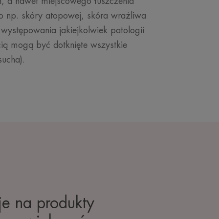
ń, a nawet miejscowego łuszczenia
o np. skóry atopowej, skóra wrażliwa
 występowania jakiejkolwiek patologii
cią mogą być dotknięte wszystkie
sucha).
je na produkty