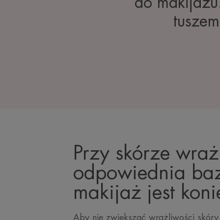
do makijażu
tuszem
Przy skórze wraż
odpowiednia ba
makijaż jest kon
Aby nie zwiększać wrażliwości skóry,