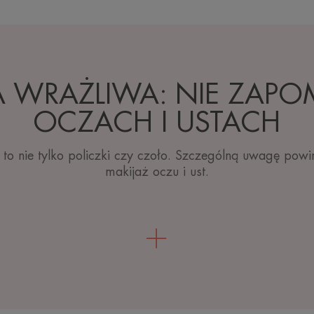
 WRAŻLIWA: NIE ZAPO
OCZACH I USTACH
 to nie tylko policzki czy czoło. Szczególną uwagę powi
makijaż oczu i ust.