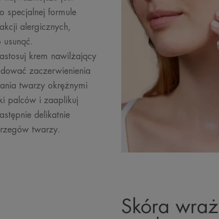
 specjalnej formule
akcji alergicznych,
 usunąć.
astosuj krem nawilżający
wodować zaczerwienienia
erania twarzy okrężnymi
i palców i zaaplikuj
astępnie delikatnie
brzegów twarzy.
Skóra wraż