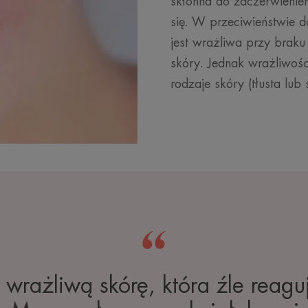
skłonna do zaczerwienie
się. W przeciwieństwie d
jest wrażliwa przy braku
skóry. Jednak wrażliwoś
rodzaje skóry (tłusta lub 
rażliwą skórę, która źle reagu