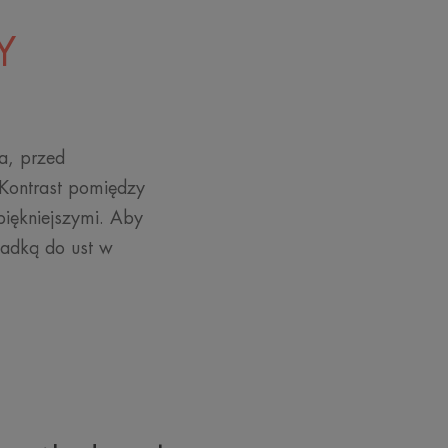
Y
a, przed
Kontrast pomiędzy
piękniejszymi. Aby
madką do ust w