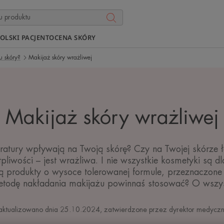
OLSKI PACJENT
OCENA SKÓRY
u skóry?
Makijaż skóry wrażliwej
Makijaż skóry wrażliwej
atury wpływają na Twoją skórę? Czy na Twojej skórze ł
liwości – jest wrażliwa. I nie wszystkie kosmetyki są dl
ją produkty o wysoce tolerowanej formule, przeznaczone 
metodę nakładania makijażu powinnaś stosować? O wszy
aktualizowano dnia
25.10.2024
, zatwierdzone przez
dyrektor medycz