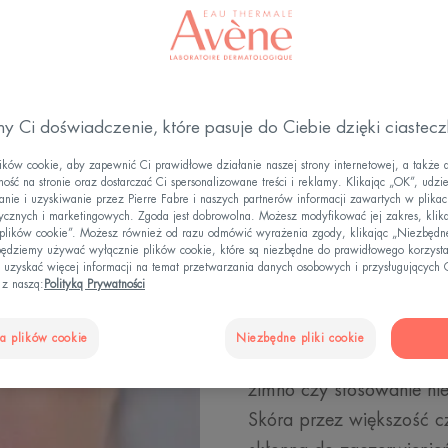
Jaki makijaż powinnaś stosować do swojego typu skó
y Ci doświadczenie, które pasuje do Ciebie dzięki ciastec
ów cookie, aby zapewnić Ci prawidłowe działanie naszej strony internetowej, a także 
ość na stronie oraz dostarczać Ci spersonalizowane treści i reklamy. Klikając „OK”, udzi
ie i uzyskiwanie przez Pierre Fabre i naszych partnerów informacji zawartych w plikac
tycznych i marketingowych. Zgoda jest dobrowolna. Możesz modyfikować jej zakres, klik
 plików cookie”. Możesz również od razu odmówić wyrażenia zgody, klikając „Niezbędne
Czym jest 
ędziemy używać wyłącznie plików cookie, które są niezbędne do prawidłowego korzysta
 uzyskać więcej informacji na temat przetwarzania danych osobowych i przysługujących 
 z naszą:
Polityką Prywatności
Skóra wrażliwa to skóra,
reaktywnością na czynnik
a plików cookie
Niezbędne pliki cookie
wodociągów miejskich, kt
zimno czy stosowanie ni
Skóra przez większość cza