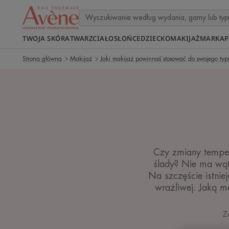
TWOJA SKÓRA
TWARZ
CIAŁO
SŁOŃCE
DZIECKO
MAKIJAŻ
MARKA
P
Strona główna
Makijaż
Jaki makijaż powinnaś stosować do swojego typ
Czy zmiany temper
ślady? Nie ma wątp
Na szczęście istnie
wrażliwej. Jaką 
Z