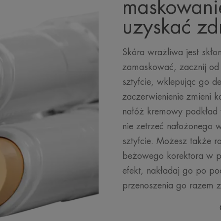
maskowanie
uzyskać zd
Skóra wrażliwa jest skło
zamaskować, zacznij od 
sztyfcie, wklepując go d
zaczerwienienie zmieni k
nałóż kremowy podkład 
nie zetrzeć nałożonego w
sztyfcie. Możesz także ro
beżowego korektora w pę
efekt, nakładaj go po po
przenoszenia go razem 