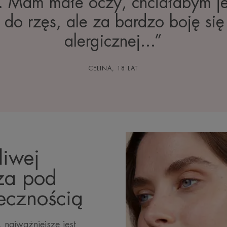
. Mam małe oczy, chciałabym j
 do rzęs, ale za bardzo boję się 
alergicznej...”
CELINA, 18 LAT
liwej
za pod
iecznością
 najważniejsze jest