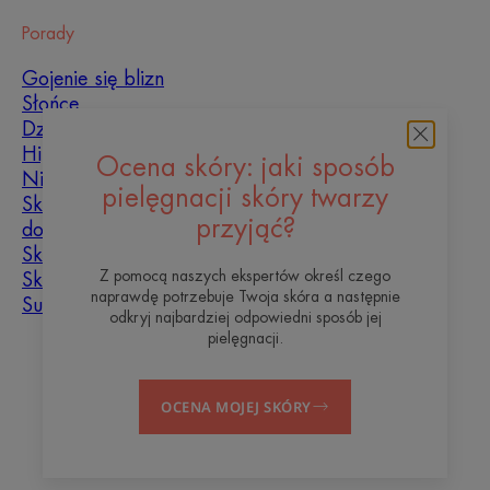
Porady
Gojenie się blizn
Słońce
Dziecko
Hiperkeratoza
Ocena skóry: jaki sposób
Niedoskonałości skóry
pielęgnacji skóry twarzy
Skóra tłusta, skłonna
przyjąć?
do niedoskonałości
Skóra mieszana
Z pomocą naszych ekspertów określ czego
Skóra sucha
naprawdę potrzebuje Twoja skóra a następnie
Suchość i odwodnienie
odkryj najbardziej odpowiedni sposób jej
pielęgnacji.
O nas
OCENA MOJEJ SKÓRY
Blog
Kontakt
Często zadawane pytania