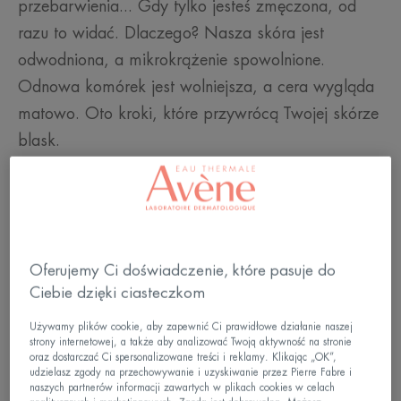
przebarwienia... Gdy tylko jesteś zmęczona, od
razu to widać. Dlaczego? Nasza skóra jest
odwodniona, a mikrokrążenie spowolnione.
Odnowa komórek jest wolniejsza, a cera wygląda
matowo. Oto kroki, które przywrócą Twojej skórze
blask.
Oferujemy Ci doświadczenie, które pasuje do
Ciebie dzięki ciasteczkom
Używamy plików cookie, aby zapewnić Ci prawidłowe działanie naszej
strony internetowej, a także aby analizować Twoją aktywność na stronie
oraz dostarczać Ci spersonalizowane treści i reklamy. Klikając „OK”,
udzielasz zgody na przechowywanie i uzyskiwanie przez Pierre Fabre i
naszych partnerów informacji zawartych w plikach cookies w celach